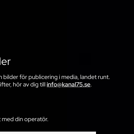
der
 bilder för publicering i media, landet runt.
er, hör av dig till
info@kanal75.se
.
 med din operatör.​