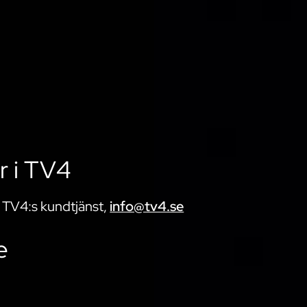
r i TV4
 TV4:s kundtjänst​,
info@tv4.se
e