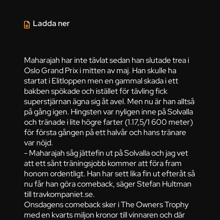
Ladda ner
Maharajah har inte tävlat sedan han slutade trea i
Oslo Grand Prix i mitten av maj. Han skulle ha
startat i Elitloppen men en gammal skada i ett
bakben spökade och istället för tävling fick
superstjärnan ägna sig åt avel. Men nu är han alltså
på gång igen. Hingsten var nyligen inne på Solvalla
och tränade i lite högre farter (1.17,5/1 600 meter)
för första gången på ett halvår och hans tränare
var nöjd.
- Maharajah såg jättefin ut på Solvalla och jag vet
att ett sånt träningsjobb kommer att föra fram
honom ordentligt. Han har sett lika fin ut efteråt så
nu får han göra comeback, säger Stefan Hultman
till travkompaniet.se.
Onsdagens comeback sker i The Owners Trophy
med en kvarts miljon kronor till vinnaren och där