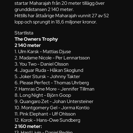
startar Maharajah från 20 meter tillägg över
grunddistansen 2 140 meter.
Hittills har åttaårige Maharajah vunnit 27 av 52
lopp och sprungit in 18,6 miljoner kronor.
Startlista
The Owners Trophy
2 140 meter
1. Ulm Karsk - Mattias Djuse
2. Madame Nicole - Per Lennartsson
3. You Two - Daniel Olsson
4. Jaguar Ruda - Håkan Skoglund
5. Joker Stursk - Johnny Takter
6. Please Perfect - Thomas Uhrberg
7. Hamras One More - Jennifer Tillman
8. Long Night - Björn Goop
9. Quangaro Zet - Johan Untersteiner
10. Montgomery Gel - Jorma Kontio
11. Pink Elephant - Ulf Ohlsson
12. Korok - Hans-Owe Sundberg
2 160 meter:
13. Hard Livin - Daniel Redén