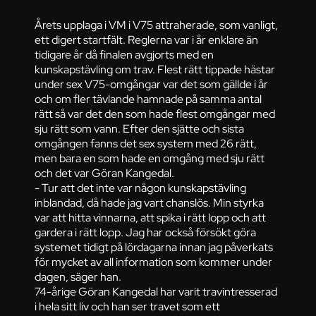
Årets upplaga i VM i V75 attraherade, som vanligt,
ett digert startfält. Reglerna var i år enklare än
tidigare år då finalen avgjorts med en
kunskapstävling om trav. Flest rätt tippade hästar
under sex V75-omgångar var det som gällde i år
och om fler tävlande hamnade på samma antal
rätt så var det den som hade flest omgångar med
sju rätt som vann. Efter den sjätte och sista
omgången fanns det sex system med 26 rätt,
men bara en som hade en omgång med sju rätt
och det var Göran Kangedal.
- Tur att det inte var någon kunskapstävling
inblandad, då hade jag vart chanslös. Min styrka
var att hitta vinnarna, att spika i rätt lopp och att
gardera i rätt lopp. Jag har också försökt göra
systemet tidigt på lördagarna innan jag påverkats
för mycket av all information som kommer under
dagen, säger han.
74-årige Göran Kangedal har varit travintresserad
i hela sitt liv och han ser travet som ett