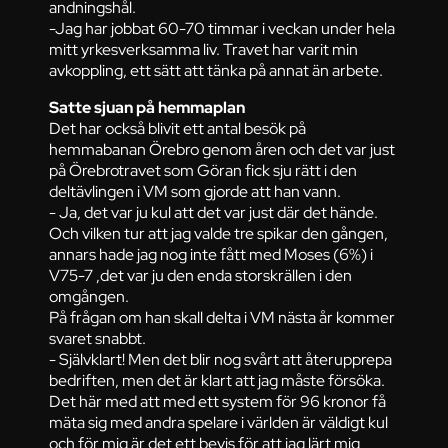
andningshål.
-Jag har jobbat 60-70 timmar i veckan under hela
mitt yrkesverksamma liv. Travet har varit min
avkoppling, ett sätt att tänka på annat än arbete.
Satte sjuan på hemmaplan
Det har också blivit ett antal besök på
hemmabanan Örebro genom åren och det var just
på Örebrotravet som Göran fick sju rätt i den
deltävlingen i VM som gjorde att han vann.
- Ja, det var ju kul att det var just där det hände.
Och vilken tur att jag valde tre spikar den gången,
annars hade jag nog inte fått med Moses (6%) i
V75-7 ,det var ju den enda storskrällen i den
omgången.
På frågan om han skall delta i VM nästa år kommer
svaret snabbt.
- Självklart! Men det blir nog svårt att återupprepa
bedriften, men det är klart att jag måste försöka.
Det här med att med ett system för 96 kronor få
mäta sig med andra spelare i världen är väldigt kul
och för mig är det ett bevis för att jag lärt mig