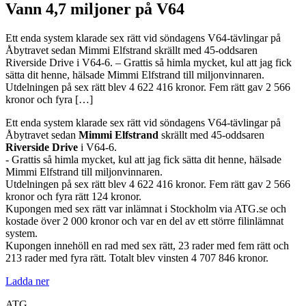
Vann 4,7 miljoner på V64
Ett enda system klarade sex rätt vid söndagens V64-tävlingar på
Åbytravet sedan Mimmi Elfstrand skrällt med 45-oddsaren
Riverside Drive i V64-6. – Grattis så himla mycket, kul att jag fick
sätta dit henne, hälsade Mimmi Elfstrand till miljonvinnaren.
Utdelningen på sex rätt blev 4 622 416 kronor. Fem rätt gav 2 566
kronor och fyra […]
Ett enda system klarade sex rätt vid söndagens V64-tävlingar på
Åbytravet sedan
Mimmi Elfstrand
skrällt med 45-oddsaren
Riverside Drive
i V64-6.
- Grattis så himla mycket, kul att jag fick sätta dit henne, hälsade
Mimmi Elfstrand till miljonvinnaren.
Utdelningen på sex rätt blev 4 622 416 kronor. Fem rätt gav 2 566
kronor och fyra rätt 124 kronor.
Kupongen med sex rätt var inlämnat i Stockholm via ATG.se och
kostade över 2 000 kronor och var en del av ett större filinlämnat
system.
Kupongen innehöll en rad med sex rätt, 23 rader med fem rätt och
213 rader med fyra rätt. Totalt blev vinsten 4 707 846 kronor.
Ladda ner
ATG