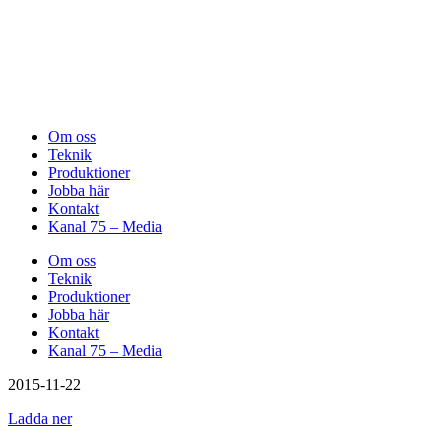
Om oss
Teknik
Produktioner
Jobba här
Kontakt
Kanal 75 – Media
Om oss
Teknik
Produktioner
Jobba här
Kontakt
Kanal 75 – Media
2015-11-22
Ladda ner