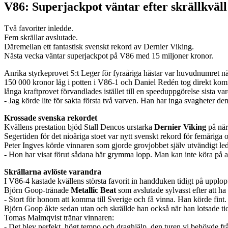
V86: Superjackpot väntar efter skrällkväll
Två favoriter inledde.
Fem skrällar avslutade.
Däremellan ett fantastisk svenskt rekord av Dernier Viking.
Nästa vecka väntar superjackpot på V86 med 15 miljoner kronor.
Anrika styrkeprovet S:t Leger för fyraåriga hästar var huvudnumret n
150 000 kronor låg i potten i V86-1 och Daniel Redén tog direkt
långa kraftprovet förvandlades istället till en speeduppgörelse sista 
- Jag körde lite för sakta första två varven. Han har inga svagheter den
Krossade svenska rekordet
Kvällens prestation bjöd Stall Dencos urstarka
Dernier Viking
på när
Segertiden för det nioåriga stoet var nytt svenskt rekord för femårig
Peter Ingves körde vinnaren som gjorde grovjobbet själv utvändigt le
- Hon har visat förut sådana här grymma lopp. Man kan inte köra på a
Skrällarna avlöste varandra
I V86-4 kastade kvällens största favorit in handduken tidigt på upplop
Björn Goop-tränade
Metallic Beat
som avslutade sylvasst efter att ha
- Stort för honom att komma till Sverige och få vinna. Han körde fint.
Björn Goop åkte sedan utan och skrällde han också när han lotsade t
Tomas Malmqvist tränar vinnaren:
- Det blev perfekt, högt tempo och draghjälp, den turen vi behövde frå