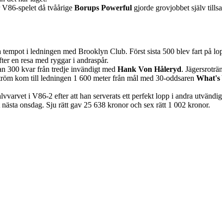
 V86-spelet då tvåårige
Borups Powerful
gjorde grovjobbet själv til
 tempot i ledningen med Brooklyn Club. Först sista 500 blev fart på lop
er en resa med ryggar i andraspår.
an 300 kvar från tredje invändigt med
Hank Von Håleryd
. Jägersroträ
tröm kom till ledningen 1 600 meter från mål med 30-oddsaren
What's 
alvvarvet i V86-2 efter att han serverats ett perfekt lopp i andra utvän
 nästa onsdag. Sju rätt gav 25 638 kronor och sex rätt 1 002 kronor.