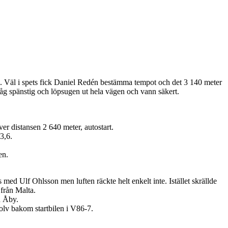
 Väl i spets fick Daniel Redén bestämma tempot och det 3 140 meter
 såg spänstig och löpsugen ut hela vägen och vann säkert.
r distansen 2 640 meter, autostart.
3,6.
en.
med Ulf Ohlsson men luften räckte helt enkelt inte. Istället skrällde
 från Malta.
n Åby.
tolv bakom startbilen i V86-7.