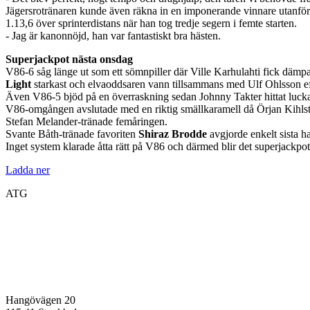
Jägersrotränaren kunde även räkna in en imponerande vinnare utanför
1.13,6 över sprinterdistans när han tog tredje segern i femte starten.
- Jag är kanonnöjd, han var fantastiskt bra hästen.
Superjackpot nästa onsdag
V86-6 såg länge ut som ett sömnpiller där Ville Karhulahti fick dämpa
Light
starkast och elvaoddsaren vann tillsammans med Ulf Ohlsson eft
Även V86-5 bjöd på en överraskning sedan Johnny Takter hittat luck
V86-omgången avslutade med en riktig smällkaramell då Örjan Kihls
Stefan Melander-tränade femåringen.
Svante Båth-tränade favoriten
Shiraz Brodde
avgjorde enkelt sista h
Inget system klarade åtta rätt på V86 och därmed blir det superjackpot
Ladda ner
ATG
Hangövägen 20