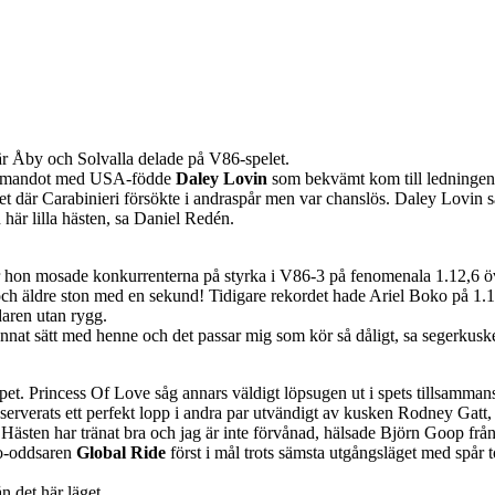
är Åby och Solvalla delade på V86-spelet.
 kommandot med USA-födde
Daley Lovin
som bekvämt kom till ledningen.
varet där Carabinieri försökte i andraspår men var chanslös. Daley Lovin
 här lilla hästen, sa Daniel Redén.
 hon mosade konkurrenterna på styrka i V86-3 på fenomenala 1.12,6 öve
a och äldre ston med en sekund! Tidigare rekordet hade Ariel Boko på 1.1
daren utan rygg.
nnat sätt med henne och det passar mig som kör så dåligt, sa segerkusk
pet. Princess Of Love såg annars väldigt löpsugen ut i spets tillsammans 
 serverats ett perfekt lopp i andra par utvändigt av kusken Rodney Gatt,
 Hästen har tränat bra och jag är inte förvånad, hälsade Björn Goop frå
io-oddsaren
Global Ride
först i mål trots sämsta utgångsläget med spår 
n det här läget.