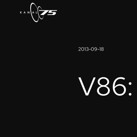
2013-09-18
V86: 