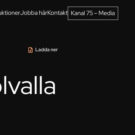
ktioner
Jobba här
Kontakt
Kanal 75 – Media
Ladda ner
valla