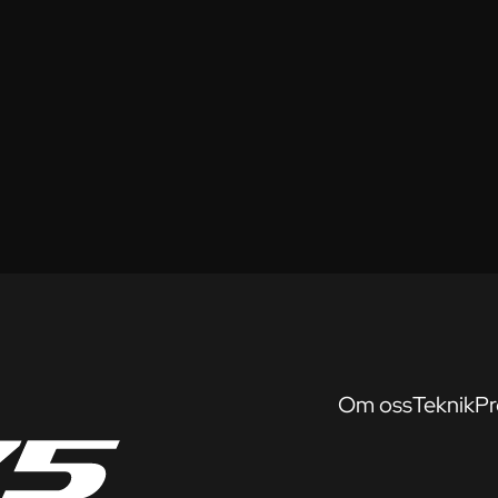
Om oss
Teknik
Pr