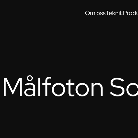
Om oss
Teknik
Produ
Målfoton Sol