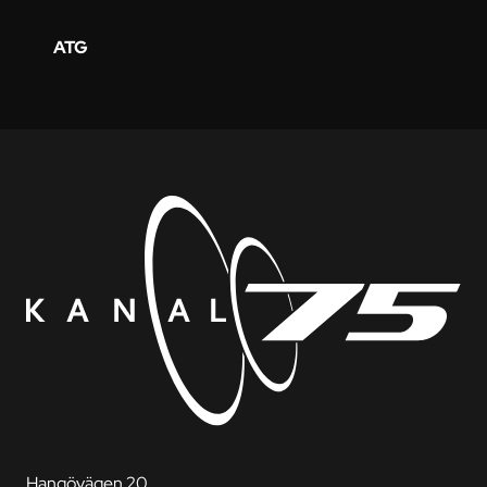
ATG
Hangövägen 20