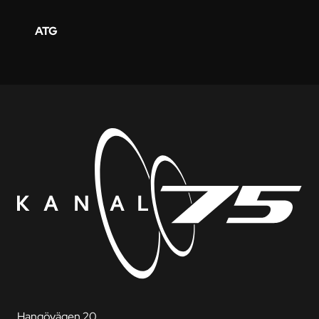
ATG
Hangövägen 20