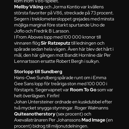
kom inom V86-spelet.
Mellby Viking
och Jorma Kontio var kvällens
största favoriter på V86, streckade på 73 procent.
Segern i trekilometersloppet grejades med minsta
möjliga marginal före starkt spurtande Uno de
Joflo och Fredrik B Larsson.
I From Aboves lopp med 100 000 kronor till
vinnaren flög
Sir Ratzeputz
till ledningen och
spårade sedan hela vägen. Även här blev det hårt i
mål, den här gången mot Bandit Hornline där Per
Lennartsson ersatte Robert Bergh i sulkyn.
Storlopp till Sundberg
Hans-Owe Sundberg spårade runt om i Emma
Gee Sans lopp för treåriga ston med 100 000 i
förstapris. Segervapnet var
Room To Go
som var
helt överlägsen. Finfin!
Johan Untersteiner ordnade en kuskdubbel efter
två mycket snygga styrningar. Roger Walmanns
Quiteanotherstory
(sex procent) och
Axevallatränaren Per Johanssons
Mad Image
(en
procent) bidrog till miljonutdelningen.