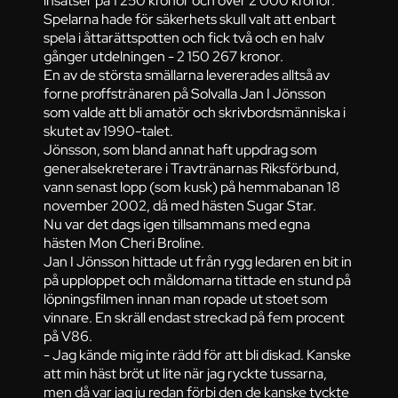
insatser på 1 250 kronor och över 2 000 kronor.
Spelarna hade för säkerhets skull valt att enbart
spela i åttarättspotten och fick två och en halv
gånger utdelningen - 2 150 267 kronor.
En av de största smällarna levererades alltså av
forne proffstränaren på Solvalla Jan I Jönsson
som valde att bli amatör och skrivbordsmänniska i
skutet av 1990-talet.
Jönsson, som bland annat haft uppdrag som
generalsekreterare i Travtränarnas Riksförbund,
vann senast lopp (som kusk) på hemmabanan 18
november 2002, då med hästen Sugar Star.
Nu var det dags igen tillsammans med egna
hästen Mon Cheri Broline.
Jan I Jönsson hittade ut från rygg ledaren en bit in
på upploppet och måldomarna tittade en stund på
löpningsfilmen innan man ropade ut stoet som
vinnare. En skräll endast streckad på fem procent
på V86.
- Jag kände mig inte rädd för att bli diskad. Kanske
att min häst bröt ut lite när jag ryckte tussarna,
men då var jag ju redan förbi den de kanske tyckte