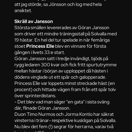
att jag störde, sa Jönsson och log med hela
ansiktet.
Skräll av Jansson
Största smällen levererades av Göran Jansson
som driver ett mindre träningsstall på Solvalla med
19 hästar. En hel del tur spelade in när femåriga
stoet
Princess Elle
blev en vinnare för första
gången i livets 33:e start.
Göran Jansson satt i tredje invändigt, bjöds på
rygg ledaren 300 kvar och fick fritt spurtutrymme
mellan hästar i början av upploppet då hästen i
dödens vinglade ut ett spår och galopperade.
Princess Elle var loppets minst streckade häst (en
procent) och hittade vägen fram från ett spår tolv
över sprinterdistans.
- Det blev vad man säger "en gata" i sista sväng
där, flinade Göran Jansson.
Duon Timo Nurmos och Jorma Kontio har säkrat
vinsterna i tränar- respektive kuskligan på Solvalla.
Nu blev det fem (!) segrar för herrarna, varav två