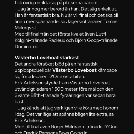
fick övriga inrikta sig på platserna bakom.
- Jag är nog mer berörd än han. Det såg enkelt ut.
Han är fantastiskt bra. Nu är vi i final och det ska bli
ännu mer spännande, sa Jägersrotränaren Tomas
Malmqvist.
Med till final från det första kvalet även Lutfi
Kolgjini-tränade Radieux och Björn Goop-tränade
Dominator.
Västerbo Loveboat starkast
Det andra försöket bjöd på en fantastisk
upploppsduell där
Västerbo Loveboat
kämpade
sig förbi ledaren D'One sista biten.
Erik Adielsson styrde fram Västerbo Loveboat
utvändigt ledaren 1 500 meter före mål och den
Svante Båth-tränade fyraåringen var sedan bara
bäst.
- Jag kände att jag verkligen ville köra med honom
i dag. Det var läge att spänna bågen lite extra, sa
Erik Adielsson.
Med till final även Roger Walmann-tränade D’One
och Fredrik Perssons Boys Going In.