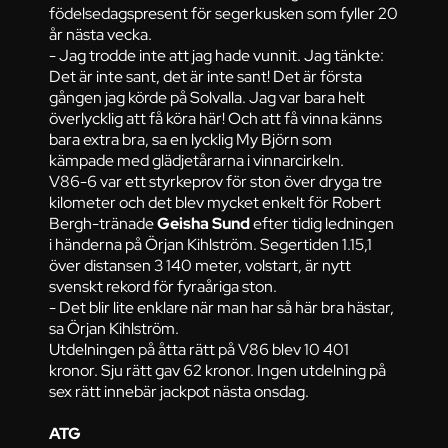
födelsedagspresent för segerkusken som fyller 20
år nästa vecka.
- Jag trodde inte att jag hade vunnit. Jag tänkte:
Det är inte sant, det är inte sant! Det är första
gången jag körde på Solvalla. Jag var bara helt
överlycklig att få köra här! Och att få vinna känns
bara extra bra, sa en lycklig My Björn som
kämpade med glädjetårarna i vinnarcirkeln.
V86-6 var ett styrkeprov för ston över dryga tre
kilometer och det blev mycket enkelt för Robert
Bergh-tränade
Geisha Sund
efter tidig ledningen
i händerna på Örjan Kihlström. Segertiden 1.15,1
över distansen 3 140 meter, volstart, är nytt
svenskt rekord för fyraåriga ston.
- Det blir lite enklare när man har så här bra hästar,
sa Örjan Kihlström.
Utdelningen på åtta rätt på V86 blev 10 401
kronor. Sju rätt gav 62 kronor. Ingen utdelning på
sex rätt innebär jackpot nästa onsdag.
ATG