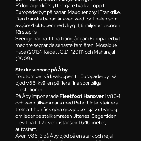
På lördagen körs ytterligare två kvallopp till
Europaderbyt på banan Mauquenchy i Frankrike.
Den franska banan är även värd för finalen som
avgörs 4 oktober med drygt 1,8 miljoner kronor i
förstapris.
Sverige har haft fina framgångar i Europaderbyt
med tre segrar de senaste fem åren: Mosaique
Face (2013), Kadett C.D. (2011) och Maharajah
(2009).
Starka vinnare på Åby
Förutom de två kvalloppen till Europaderbyt så
bjöd V86-kvällen på flera fina sportsliga
prestationer.
På Åby imponerade
Fleetfoot Hanover
i V86-1
och vann tillsammans med Peter Untersteiners
trots att hon fick göra grovjobbet själv utvändigt
om ledande stallkamraten Jitanes. Segertiden
blev fina 1.11,2 över distansen 1 640 meter,
autostart.
Även V86-3 på Åby bjöd på en stark och rejäl