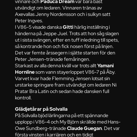
vinnare och
Paduca Dream
var bara bäst
utvändigt om ledaren. Vinnaren tränas av
Axevallas Jenny Nordensson och i sulkyn satt
Peter Ingves.
I V86-5 visade danska
Gitti
härlig inställning i
händerna på Jeppe Juel. Trots att hon såg slagen
ut i sista svängen, efter en tuff inledning till spets,
så kontrande hon och fick nosen först på linjen.
Det var femte årssegern i sjätte starten för den
Peter Jensen-tränade femåringen.
Starkast av alla denna kväll var trots allt
Yamani
Hornline
som vann stayerloppet V86-7 på Åby.
Varvet kvar hade Flemming Jensen lotsat sin
urstarke springare fram utvändigt om ledaren Ni
Pratar Bra Latin och sedan hade dansken full
kontroll.
Glädjetårar på Solvalla
På Solvalla bjöd lärlingarna på ett spännande
upplopp i V86-4 och My Björn skrällde med Hans-
Owe Sundberg-tränade
Claude Guegan
. Det var
första vinsten i karriären och en tidigt