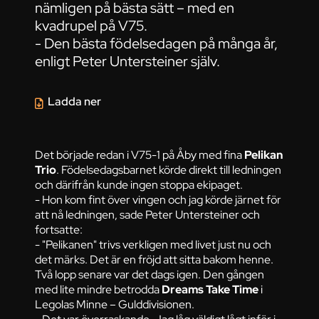
nämligen på bästa sätt – med en
kvadrupel på V75.
- Den bästa födelsedagen på många år,
enligt Peter Untersteiner själv.
Ladda ner
Det började redan i V75-1 på Åby med fina
Pelikan
Trio
. Födelsedagsbarnet körde direkt till ledningen
och därifrån kunde ingen stoppa ekipaget.
- Hon kom fint över vingen och jag körde järnet för
att nå ledningen, sade Peter Untersteiner och
fortsatte:
- "Pelikanen" trivs verkligen med livet just nu och
det märks. Det är en fröjd att sitta bakom henne.
Två lopp senare var det dags igen. Den gången
med lite mindre betrodda
Dreams Take Time
i
Legolas Minne – Gulddivisionen.