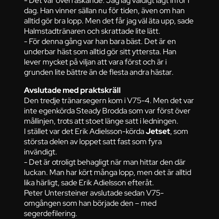
- Det var överraskande. Jag låg väldigt lågt inför i
dag. Han vinner sällan nu för tiden, även om han
alltid gör bra lopp. Men det får jag väl äta upp, sade
Halmstadtränaren och skrattade lite lätt.
- För denna gång var han bara bäst. Det är en
underbar häst som alltid gör sitt yttersta. Han
lever mycket på viljan att vara först och är i
grunden lite bättre än de flesta andra hästar.
Avslutade med praktskräll
Den tredje tränarsegern kom i V75-4. Men det var
inte egenkörda Steady Brodda som var först över
mållinjen, trots att stoet länge satt i ledningen.
I stället var det Erik Adielsson-körda
Jetset
, som
största delen av loppet satt fast som fyra
invändigt.
- Det är otroligt behagligt när man hittar den där
luckan. Man har kört många lopp, men det är alltid
lika härligt, sade Erik Adielsson efteråt.
Peter Untersteiner avslutade sedan V75-
omgången som han började den – med
segerdefilering.