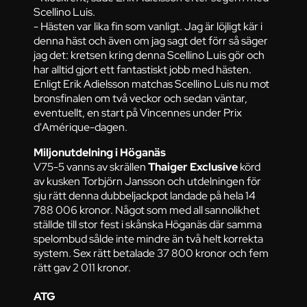
Scellino Luis.
- Hästen var lika fin som vanligt. Jag är löjligt kär i
denna häst och även om jag sagt det förr så säger
jag det: kretsen kring denna Scellino Luis gör och
har alltid gjort ett fantastiskt jobb med hästen.
Enligt Erik Adielsson matchas Scellino Luis nu mot
bronsfinalen om två veckor och sedan väntar,
eventuellt, en start på Vincennes under Prix
d'Amérique-dagen.
Miljonutdelning i Höganäs
V75-5 vanns av skrällen
Thaiger Exclusive
körd
av kusken Torbjörn Jansson och utdelningen för
sju rätt denna dubbeljackpot landade på hela 14
788 006 kronor. Något som med all sannolikhet
ställde till stor fest i skånska Höganäs där samma
spelombud sålde inte mindre än två helt korrekta
system. Sex rätt betalade 37 800 kronor och fem
rätt gav 2 011 kronor.
ATG