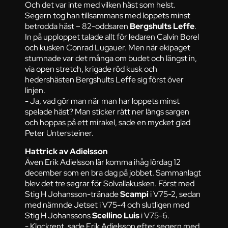
Och det var inte med vilken häst som helst.
Segern tog han tillsammans med loppets minst
betrodda häst – 82-oddsaren
Bergshults Leffe
.
In på upploppet talade allt för ledaren Calvin Borel
och kusken Conrad Lugauer. Men när ekipaget
stumnade var det många om budet och längst in,
via open stretch, krigade röd kusk och
hedershästen Bergshults Leffe sig först över
linjen.
- Ja, vad gör man när man har loppets minst
spelade häst? Man sticker rätt ner längs sargen
och hoppas på ett mirakel, sade en mycket glad
Peter Untersteiner.
Hattrick av Adielsson
Även Erik Adielsson lär komma ihåg lördag 12
december som en bra dag på jobbet. Sammanlagt
blev det tre segrar för Solvallakusken. Först med
Stig H Johansson-tränade
Scampi
i V75-2, sedan
med nämnde Jetset i V75-4 och slutligen med
Stig H Johanssons
Scellino Luis
i V75-6.
- Klockrent, sade Erik Adielsson efter segern med