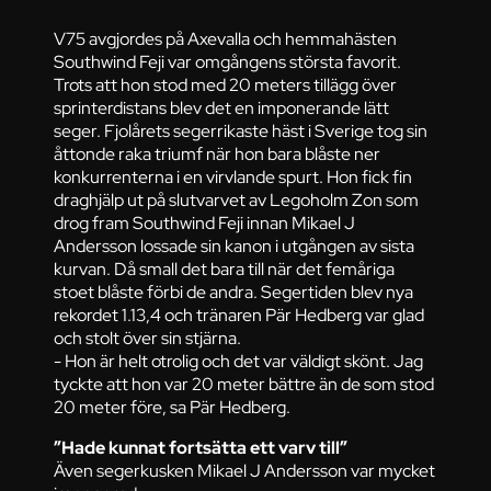
V75 avgjordes på Axevalla och hemmahästen
Southwind Feji var omgångens största favorit.
Trots att hon stod med 20 meters tillägg över
sprinterdistans blev det en imponerande lätt
seger. Fjolårets segerrikaste häst i Sverige tog sin
åttonde raka triumf när hon bara blåste ner
konkurrenterna i en virvlande spurt. Hon fick fin
draghjälp ut på slutvarvet av Legoholm Zon som
drog fram Southwind Feji innan Mikael J
Andersson lossade sin kanon i utgången av sista
kurvan. Då small det bara till när det femåriga
stoet blåste förbi de andra. Segertiden blev nya
rekordet 1.13,4 och tränaren Pär Hedberg var glad
och stolt över sin stjärna.
- Hon är helt otrolig och det var väldigt skönt. Jag
tyckte att hon var 20 meter bättre än de som stod
20 meter före, sa Pär Hedberg.
”Hade kunnat fortsätta ett varv till”
Även segerkusken Mikael J Andersson var mycket