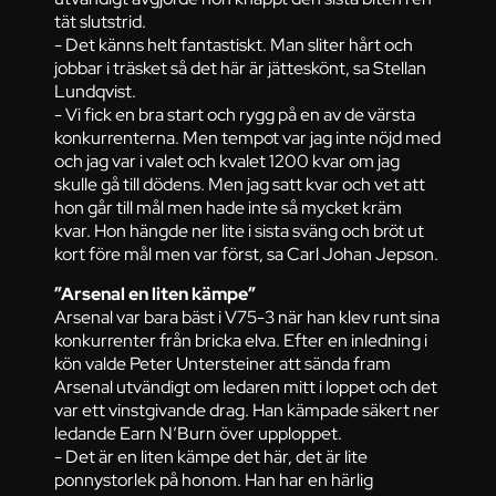
tät slutstrid.
- Det känns helt fantastiskt. Man sliter hårt och
jobbar i träsket så det här är jätteskönt, sa Stellan
Lundqvist.
- Vi fick en bra start och rygg på en av de värsta
konkurrenterna. Men tempot var jag inte nöjd med
och jag var i valet och kvalet 1200 kvar om jag
skulle gå till dödens. Men jag satt kvar och vet att
hon går till mål men hade inte så mycket kräm
kvar. Hon hängde ner lite i sista sväng och bröt ut
kort före mål men var först, sa Carl Johan Jepson.
”Arsenal en liten kämpe”
Arsenal var bara bäst i V75-3 när han klev runt sina
konkurrenter från bricka elva. Efter en inledning i
kön valde Peter Untersteiner att sända fram
Arsenal utvändigt om ledaren mitt i loppet och det
var ett vinstgivande drag. Han kämpade säkert ner
ledande Earn N’Burn över upploppet.
- Det är en liten kämpe det här, det är lite
ponnystorlek på honom. Han har en härlig