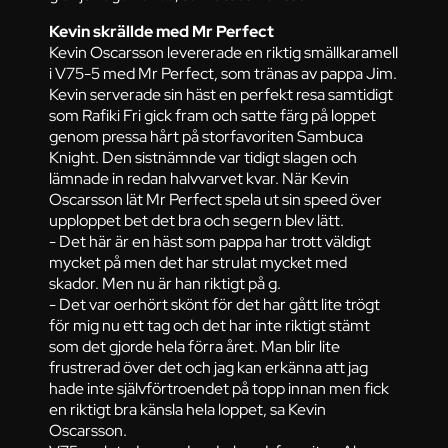
Kevin skrällde med Mr Perfect
Kevin Oscarsson levererade en riktig smällkaramell
i V75-5 med Mr Perfect, som tränas av pappa Jim.
Kevin serverade sin häst en perfekt resa samtidigt
som Rafiki Fri gick fram och satte färg på loppet
genom pressa hårt på storfavoriten Sambuca
Knight. Den sistnämnde var tidigt slagen och
lämnade in redan halvvarvet kvar. När Kevin
Oscarsson lät Mr Perfect spela ut sin speed över
upploppet bet det bra och segern blev lätt.
- Det här är en häst som pappa har trott väldigt
mycket på men det har strulat mycket med
skador. Men nu är han riktigt på g.
- Det var oerhört skönt för det har gått lite trögt
för mig nu ett tag och det har inte riktigt stämt
som det gjorde hela förra året. Man blir lite
frustrerad över det och jag kan erkänna att jag
hade inte självförtroendet på topp innan men fick
en riktigt bra känsla hela loppet, sa Kevin
Oscarsson.