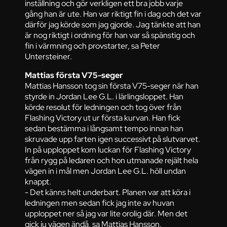
inställning och gör verkligen ett bra jobb varje
gång han är ute. Han var riktigt fin i dag och det var
därför jag körde som jag gjorde. Jag tänkte att han
är nog riktigt i ordning för han var så spänstig och
fin i värmning och provstarter, sa Peter
Untersteiner.
Mattias första V75-seger
Mattias Hansson tog sin första V75-seger när han
styrde in Jordan Lee G.L. i lärlingsloppet. Han
körde resolut för ledningen och tog över från
Flashing Victory ut ur första kurvan. Han fick
sedan bestämma i långsamt tempo innan han
skruvade upp farten igen successivt på slutvarvet.
In på upploppet kom luckan för Flashing Victory
från rygg på ledaren och hon utmanade rejält hela
vägen in i mål men Jordan Lee G.L. höll undan
knappt.
- Det känns helt underbart. Planen var att köra i
ledningen men sedan fick jag inte av huvan
upploppet ner så jag var lite orolig där. Men det
gick ju vägen ändå, sa Mattias Hansson.