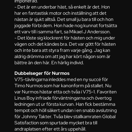
imponerad.
- Det är en underbar häst, så enkelt är det. Hon
har en fantastisk motor och inställning att det
nästan är sjukt alltså. Det small ju bara till och hon
joggade förbi dem. Hon hade nog kunnat fortsätta
ett varv till i samma fart, sa Mikael J Andersson.
- Det löste sig klockrent för hästen och mig under
vägen och det kändes bra. Det var gött för hästen
och inte bara att styra fram varje gång. Jag kan
aldrig drömma om att jag har kört någon som är
bättre än den här. En härlig individ.
Dubbelseger för Nurmos
V75-tävlingarna inleddes med en ny succé för
Timo Nurmos som har kanonform på stallet. Nu
var Nurmos hästar etta och tvåa i V75-1. Favoriten
Linus Boy infriade förväntningarna och övertog
ledningen ut ur första kurvan. Han fick bestämma
tempot och höll säkert undan i en snabb avslutning
för Johnny Takter. Tvåa blev stallkamraten Global
Satisfaction som spurtade mycket bra till
andraplatsen efter ett års uppehåll.