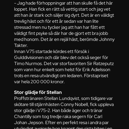
- Jag hade förhoppningar att han skulle få det här
loppet. Han fick en rätt så vettig start och jag vet
att han är stark och säljer sig dyrt. Det är en väldigt
trevlig häst och för ett år sedan var han lite
stressad men nu tycker jag att han har fått ett
väldigt fint psyke så där har de gjort ett bra jobb
med honom. Det är en rejäl häst, berömde Johnny
Takter.
Innan V75 startade kördes ett försök i
Gulddivisionen och där blev det också seger för
Timo Nurmos. Det var storfavoriten Sir Ratzeputz
som vann hur enkelt som helst för Erik Adielsson
trots en resa utvändigt om ledaren. Förstapriset
var hela 200 000 kronor.
Stor glädje för Stellan
Proffstränaren Stellan Lundqvist, som tidigare var
skötare till stjärnhästen Conny Nobell, fick uppleva
stor glädje i V75-2. Han både äger och tränar
Chantilly som tog tredje raka segern för Carl
Johan Jepson. Efter en perfekt resa i andra par
utvändigt avgjorde hon knappt den sista biten i en