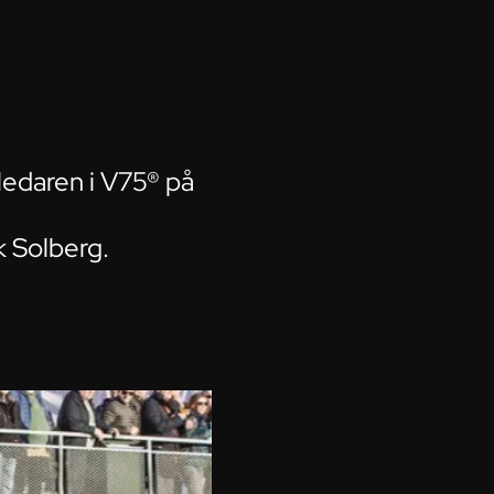
edaren i V75® på
k Solberg.