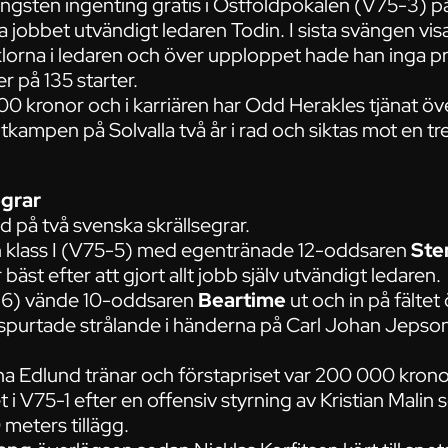
hingsten ingenting gratis i Östfoldpokalen (V75-3) p
a jobbet utvändigt ledaren Todin. I sista svängen v
klorna i ledaren och över upploppet hade han inga p
er på 135 starter.
0 kronor och i karriären har Odd Herakles tjänat öve
tkampen på Solvalla två år i rad och siktas mot en tred
egrar
på två svenska skrällsegrar.
klass I (V75-5) med egentränade 12-oddsaren
Ste
äst efter att gjort allt jobb själv utvändigt ledaren.
5-6) vände 10-oddsaren
Beartime
ut och in på fälte
 spurtade strålande i händerna på Carl Johan Jepson
 Edlund tränar och förstapriset var 200 000 krono
t i V75-1 efter en offensiv styrning av Kristian Malin 
meters tillägg.