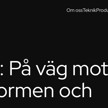
Om oss
Teknik
Produ
: På väg mo
formen och