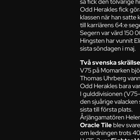
så fick den tolvårige 
Odd Herakles fick gör
klassen när han satte 
till karriärens 64:e seg
Segern var värd 150 00
Hingsten har vunnit Eli
sista söndagen i maj.
Två svenska skrälls
V75 på Momarken bjöd 
Thomas Uhrberg vann 
Odd Herakles bara var b
I gulddivisionen (V7
den sjuårige valacken
sista till första plats.
Årjängamatören Helena
Oracle Tile
blev svare
om ledningen trots 40 