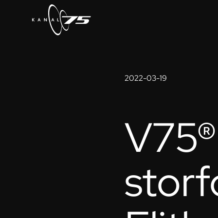
2022-03-19
V75®
stor