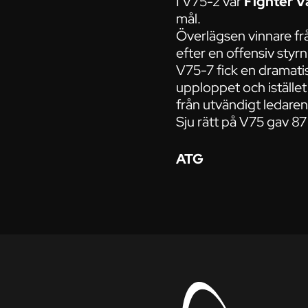
I V75-2 var
Fighter 
mål.
Överlägsen vinnare frå
efter en offensiv styrn
V75-7 fick en dramati
upploppet och istället
från utvändigt ledaren
Sju rätt på V75 gav 87
ATG