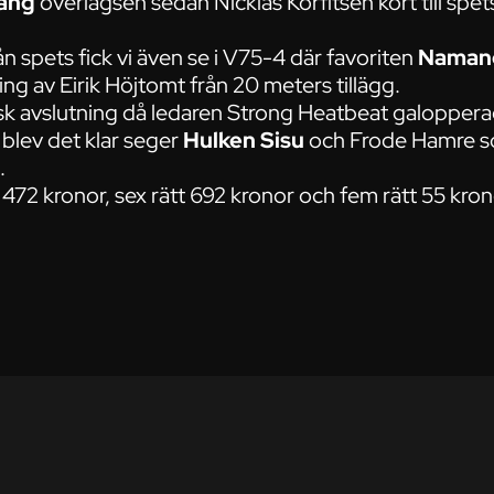
Vang
överlägsen sedan Nicklas Korfitsen kört till spet
n spets fick vi även se i V75-4 där favoriten
Naman
ing av Eirik Höjtomt från 20 meters tillägg.
sk avslutning då ledaren Strong Heatbeat galoppera
 blev det klar seger
Hulken Sisu
och Frode Hamre s
.
 472 kronor, sex rätt 692 kronor och fem rätt 55 kron