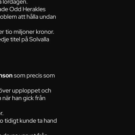
å lördagen.
isade Odd Herakles
roblem att hålla undan
r tio miljoner kronor.
je titel på Solvalla
nson
som precis som
t över upploppet och
 när han gick från
r.
so tidigt kunde ta hand