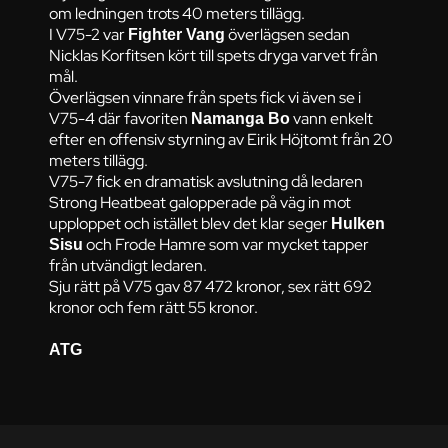
om ledningen trots 40 meters tillägg.
I V75-2 var
överlägsen sedan
Fighter Vang
Nicklas Korfitsen kört till spets dryga varvet från
mål.
Överlägsen vinnare från spets fick vi även se i
V75-4 där favoriten
vann enkelt
Namanga Bo
efter en offensiv styrning av Eirik Höjtomt från 20
meters tillägg.
V75-7 fick en dramatisk avslutning då ledaren
Strong Heatbeat galopperade på väg in mot
upploppet och istället blev det klar seger
Hulken
och Frode Hamre som var mycket tapper
Sisu
från utvändigt ledaren.
Sju rätt på V75 gav 87 472 kronor, sex rätt 692
kronor och fem rätt 55 kronor.
ATG