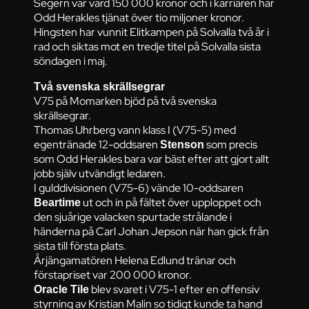
Segern var värd 150 000 kronor och i karriären har
Odd Herakles tjänat över tio miljoner kronor.
Hingsten har vunnit Elitkampen på Solvalla två år i
rad och siktas mot en tredje titel på Solvalla sista
söndagen i maj.
Två svenska skrällsegrar
V75 på Momarken bjöd på två svenska
skrällsegrar.
Thomas Uhrberg vann klass I (V75-5) med
egentränade 12-oddsaren
som precis
Stenson
som Odd Herakles bara var bäst efter att gjort allt
jobb själv utvändigt ledaren.
I gulddivisionen (V75-6) vände 10-oddsaren
ut och in på fältet över upploppet och
Beartime
den sjuårige valacken spurtade strålande i
händerna på Carl Johan Jepson när han gick från
sista till första plats.
Årjängamatören Helena Edlund tränar och
förstapriset var 200 000 kronor.
blev svaret i V75-1 efter en offensiv
Oracle Tile
styrning av Kristian Malin so tidigt kunde ta hand