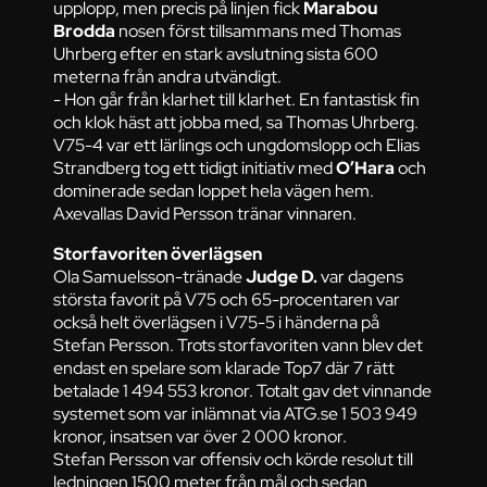
upplopp, men precis på linjen fick
Marabou
Brodda
nosen först tillsammans med Thomas
Uhrberg efter en stark avslutning sista 600
meterna från andra utvändigt.
- Hon går från klarhet till klarhet. En fantastisk fin
och klok häst att jobba med, sa Thomas Uhrberg.
V75-4 var ett lärlings och ungdomslopp och Elias
Strandberg tog ett tidigt initiativ med
O’Hara
och
dominerade sedan loppet hela vägen hem.
Axevallas David Persson tränar vinnaren.
Storfavoriten överlägsen
Ola Samuelsson-tränade
Judge D.
var dagens
största favorit på V75 och 65-procentaren var
också helt överlägsen i V75-5 i händerna på
Stefan Persson. Trots storfavoriten vann blev det
endast en spelare som klarade Top7 där 7 rätt
betalade 1 494 553 kronor. Totalt gav det vinnande
systemet som var inlämnat via ATG.se 1 503 949
kronor, insatsen var över 2 000 kronor.
Stefan Persson var offensiv och körde resolut till
ledningen 1500 meter från mål och sedan