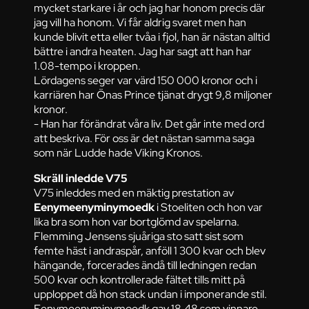
mycket starkare i år och jag har honom precis där
jag vill ha honom. Vi får aldrig svaret men han
kunde blivit etta eller tvåa i fjol, han är nästan alltid
bättre i andra heaten. Jag har sagt att han har
1.08-tempo i kroppen.
Lördagens seger var värd 150 000 kronor och i
karriären har Önas Prince tjänat drygt 9,8 miljoner
kronor.
- Han har förändrat våra liv. Det går inte med ord
att beskriva. För oss är det nästan samma saga
som när Ludde hade Viking Kronos.
Skräll inledde V75
V75 inleddes med en mäktig prestation av
Eenymeenyminymoedk
i Stoeliten och hon var
lika bra som hon var bortglömd av spelarna.
Flemming Jensens sjuåriga sto satt sist som
femte häst i andraspår, anföll 1 300 kvar och blev
hängande, forcerades ändå till ledningen redan
500 kvar och kontrollerade fältet tills mitt på
upploppet då hon stack undan i imponerande stil.
Eenymeenyminymoedk gav 18,48 som vinnare