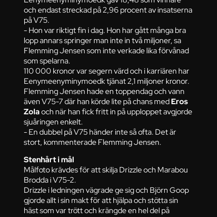
och endast streckad på 2,96 procent av insatserna
på V75.
- Hon var riktigt fin i dag. Hon har gått många bra
lopp annars springer man inte in två miljoner, sa
Flemming Jensen som inte verkade lika förvånad
som spelarna.
110 000 kronor var segern värd och i karriären har
Eenymeenyminymoedk tjänat 2,1 miljoner kronor.
Flemming Jensen hade en toppendag och vann
även V75-7 där han körde lite på chans med
Eros
Zola
och när han fick fritt in på upploppet avgjorde
sjuåringen enkelt.
- En dubbel på V75 händer inte så ofta. Det är
stort, kommenterade Flemming Jensen.
Stenhårt i mål
Målfoto krävdes för att skilja Drizzle och Marabou
Brodda i V75-2.
Drizzle i ledningen vägrade ge sig och Björn Goop
gjorde allt i sin makt för att hjälpa och stötta sin
häst som var trött och krängde en hel del på