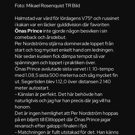
Foto: Mikael Rosenquist TR Bild
Halmstad var värd för lördagens V75® och russinet
i kakan var en läcker gulddivision där favoriten
Önas Prince
inte gjorde någon besviken i sin
comeback och årsdebut.
Per Nordströms stjärna dominerade loppet från
start och tog mycket enkelt hand om ledningen.
När sedan kusken fick dämpa tempot så var
spänningen och loppet i praktiken över.
Önas Prince avslutade sista varvet i 1. 10-tempo
med 1.08,5 sista 500 meterna och såg mycket fin
ut. Segertiden blev 1.12,0 över distansen 2 140
meter autostart.
- Känslan är perfekt. Det här behövde han
naturligtvis och jag har han precis där jag vill ha
honom.
Det är ingen hemlighet att Per Nordström hoppas
på en biljett till Elitloppet där Önas Prince jagar
revansch efter galopp i finalen i fjol.
- Matchningen är fullt utstakad för det. Han känns