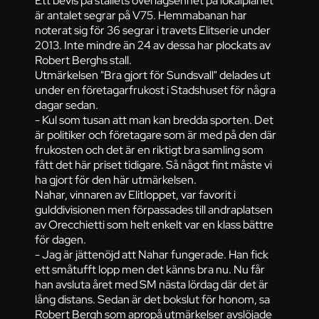
Ett bevis på stallets överlägsenhet på lokalplanet
är antalet segrar på V75. Hemmabanan har
noterat sig för 36 segrar i travets Elitserie under
2013. Inte mindre än 24 av dessa har plockats av
Robert Berghs stall.
Utmärkelsen "Bra gjort för Sundsvall" delades ut
under en företagarfrukost i Stadshuset för några
dagar sedan.
- Kul som tusan att man kan bredda sporten. Det
är politiker och företagare som är med på den där
frukosten och det är en riktigt bra samling som
fått det här priset tidigare. Så något fint måste vi
ha gjort för den här utmärkelsen.
Nahar, vinnaren av Elitloppet, var favorit i
gulddivisionen men förpassades till andraplatsen
av Orecchietti som helt enkelt var en klass bättre
för dagen.
- Jag är jättenöjd att Nahar fungerade. Han fick
ett småtufft lopp men det känns bra nu. Nu får
han avsluta året med SM nästa lördag där det är
lång distans. Sedan är det bokslut för honom, sa
Robert Bergh som apropå utmärkelser avslöjade