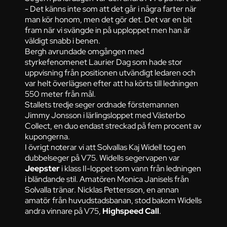
- Det känns inte som att det går i några farter när
man kör honom, men det gör det. Det var en bit
fram när vi svängde in på upploppet men han är
väldigt snabb i benen.
Bergh avrundade omgången med
styrkefenomenet Laurier Dag som hade stor
uppvisning från positionen utvändigt ledaren och
var helt överlägsen efter att ha körts till ledningen
550 meter från mål.
Stallets tredje seger ordnade förstemannen
Jimmy Jonsson i lärlingsloppet med Västerbo
Collect, en duo endast streckad på fem procent av
kupongerna.
I övrigt noterar vi att Solvallas Kaj Widell tog en
dubbelseger på V75. Widells segervapen var
Jeepster
i klass II-loppet som vann från ledningen
i bländande stil. Amatören Monica Janisels från
Solvalla tränar. Nicklas Pettersson, en annan
amatör från huvudstadsbanan, stod bakom Widells
andra vinnare på V75,
Highspeed Call
.