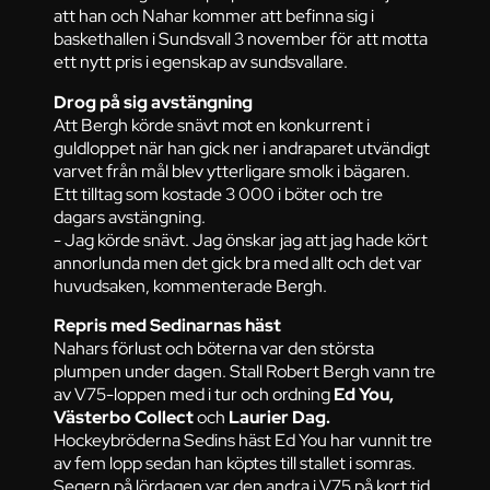
att han och Nahar kommer att befinna sig i
baskethallen i Sundsvall 3 november för att motta
ett nytt pris i egenskap av sundsvallare.
Drog på sig avstängning
Att Bergh körde snävt mot en konkurrent i
guldloppet när han gick ner i andraparet utvändigt
varvet från mål blev ytterligare smolk i bägaren.
Ett tilltag som kostade 3 000 i böter och tre
dagars avstängning.
- Jag körde snävt. Jag önskar jag att jag hade kört
annorlunda men det gick bra med allt och det var
huvudsaken, kommenterade Bergh.
Repris med Sedinarnas häst
Nahars förlust och böterna var den största
plumpen under dagen. Stall Robert Bergh vann tre
av V75-loppen med i tur och ordning
Ed You,
Västerbo Collect
och
Laurier Dag.
Hockeybröderna Sedins häst Ed You har vunnit tre
av fem lopp sedan han köptes till stallet i somras.
Segern på lördagen var den andra i V75 på kort tid.