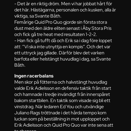
- Det är en riktig dröm. Men vi har jobbat hårt för
det här. Hästägarna, personalen och kusken, alla är
viktiga, sa Svante Båth.
Femårige Quid Pro Quo gjorde sin första stora
dust med den äldre eliten senast i Åby Stora Pris
och fick gå tre heat med resultaten 1-2-2.
- Han fick gå tufft då och Erik sa i dag före loppet
att: ”Vi ska inte utnyttja en kompis”. Och det var
ett uttryck jag gillade. Därför blev det varken
barfota eller helstängt huvudlag i dag, sa Svante
Båth.
Ingen racerbalans
Men skor på fötterna och halvstängt huvudlag
valde Erik Adielsson en defensiv taktik från start
och hamnade i tredje invändigt från innerspåret
bakom startbilen. En taktik som visade sig bli ett
vinstdrag. När ledaren Ed You och utvändige
Juliano Rags tröttnade i det hårda tempo kom
luckan som på beställning in mot upploppet och
Erik Adielsson och Quid Pro Quo var inte sena att
ta chansen.