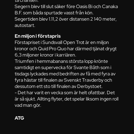
Segern blev till slut säker före Oasis Bi och Canaka
B.F. som båda spurtade vasst från kön.
Segertiden blev 1.11,2 över distansen 2 140 meter,
autostart.
En miljon i förstapris
Förstapriset i Sundsvall Open Trot är en miljon
kronor och Quid Pro Quo har därmed tjänat drygt
6,3 miljoner kronor i karriären.
Triumfen i hemmabanans största lopp krönte
samtidigt en supervecka för Svante Båth som i
tisdags lyckades med bedriften av få med fyra av
fyra hästar till finalen av Svenskt Travderby och
dessutom ett sto till finalen av Derbystoet.
- Det har varit en vecka som är helt ofattbar. Det
är så sjukt. Allting flyter, det spelar liksom ingen roll
vad man gör.
ATG