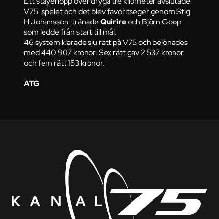
Ett stayerlopp över dryga tre kilometer avslutade
V75-spelet och det blev favoritseger genom Stig
H Johansson-tränade
Quirire
och Björn Goop
som ledde från start till mål.
46 system klarade sju rätt på V75 och belönades
med 440 907 kronor. Sex rätt gav 2 537 kronor
och fem rätt 153 kronor.
ATG