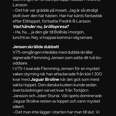
Larsson.
- Det här var grädde på moset. Jag är så otroligt
stolt över den här hästen. Han har känts fantastisk
efter Elitloppet, fortsatte Fredrik B Larsson.
Vad händer nu, bröllopresa?
- Ha, ha..., ja den går till Bollnäs i morgon,
lunchtrav. Nej, vi hoppas komma i väg senare.
Jensen skrällde dubbelt
V75-omgången inleddes med dubbla skrällar
signerade Flemming Jensen som satte dit två tio-
oddsare.
I V75-1 svarade Flemming Jensen för en mycket
vaken styrning när han attackerade från kön 1 300
kvar med
Jaguar Broline
när det gick som mest
sakta i loppet. Den danska kusken kunde sedan
överta ledningen varvet kvar från Torbjörn
Jansson och Joker Stursk. Väl i spets dominerade
Jaguar Broline resten av loppet och vann mycket
säkert.
- Det man inte lägger i starten har man till slut. Vi