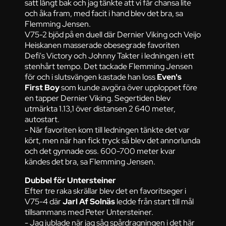
satt långt bak och jag tänkte att vi får chansa lite
och åka fram, med facit i hand blev det bra, sa
Flemming Jensen.
V75-2 bjöd på en duell där Dernier Viking och Veijo
Heiskanen masserade obesegrade favoriten
Defi's Victory och Johnny Takter i ledningen i ett
stenhårt tempo. Det tackade Flemming Jensen
för och i slutsvängen kastade han loss
Even's
First Boy
som kunde avgöra över upploppet före
en tapper Dernier Viking. Segertiden blev
utmärkta 1.13,1 över distansen 2 640 meter,
autostart.
- När favoriten kom till ledningen tänkte det var
kört, men när han fick tryck så blev det annorlunda
och det gynnade oss. 600-700 meter kvar
kändes det bra, sa Flemming Jensen.
Dubbel för Untersteiner
Efter tre raka skrällar blev det en favoritseger i
V75-4 där
Jarl Af Solnäs
ledde från start till mål
tillsammans med Peter Untersteiner.
- Jag jublade när jag såg spårdragningen i det här