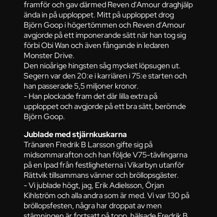
framför och gav därmed Reven d'Amour draghjälp
ända in på upploppet. Mitt på upploppet drog
Björn Goop i högertömmen och Reven d'Amour
avgjorde på ett imponerande sätt när han tog sig
förbi Obi Wan och även fångande in ledaren
Monster Drive.
Den nioårige hingsten såg mycket löpsugen ut.
Segern var den 20:e i karriären i 75:e starten och
han passerade 5,5 miljoner kronor.
- Han plockade fram det där lilla extra på
upploppet och avgjorde på ett bra sätt, berömde
Björn Goop.
Jublade med stjärnkuskarna
Tränaren Fredrik B Larsson gifte sig på
midsommarafton och han följde V75-tävlingarna
på en Ipad från festligheterna i Vikarbyn utanför
Rättvik tillsammans vänner och bröllopsgäster.
- Vi jublade högt, jag, Erik Adielsson, Örjan
Kihlström och alla andra som är med. Vi var 130 på
bröllopsfesten, några har droppat av men
stämningen är fortsatt på topp, hälsade Fredrik B