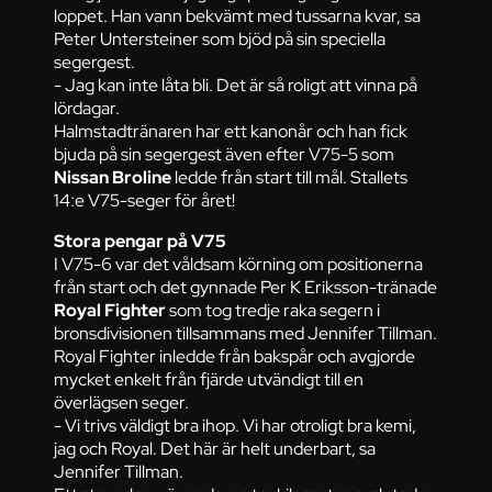
loppet. Han vann bekvämt med tussarna kvar, sa
Peter Untersteiner som bjöd på sin speciella
segergest.
- Jag kan inte låta bli. Det är så roligt att vinna på
lördagar.
Halmstadtränaren har ett kanonår och han fick
bjuda på sin segergest även efter V75-5 som
Nissan Broline
ledde från start till mål. Stallets
14:e V75-seger för året!
Stora pengar på V75
I V75-6 var det våldsam körning om positionerna
från start och det gynnade Per K Eriksson-tränade
Royal Fighter
som tog tredje raka segern i
bronsdivisionen tillsammans med Jennifer Tillman.
Royal Fighter inledde från bakspår och avgjorde
mycket enkelt från fjärde utvändigt till en
överlägsen seger.
- Vi trivs väldigt bra ihop. Vi har otroligt bra kemi,
jag och Royal. Det här är helt underbart, sa
Jennifer Tillman.