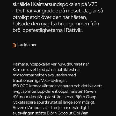
skrällde i Kalmarsundspokalen på V75.
- Det här var grädde på moset. Jag är så
otroligt stolt över den här hästen,
hälsade den nygifta brudgummen från
bröllopsfestligheterna i Rättvik.
Ladda ner
Kalmarsundspokalen var huvudnumret när
Kalmartravet bjöd på en publikfest när
midsommarhelgen avslutades med
traditionsenliga V75-tävlingar.
150 000 kronor väntade vinnaren och det blev ett
rivigt sprinterlopp där elitloppsfinalisten Reven
d'Amour drog längsta strået sedan Björn Goop
lyckats spara spurtkrutet så länge som möjligt.
Reven d'Amour satt i tredje par utvändigt. I
slutsvängen stötte Björn Goop ut Obi Wan