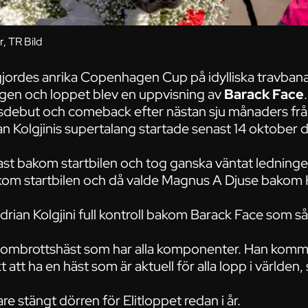
, TR Bild
vgjordes anrika Copenhagen Cup på idylliska travbana
n och loppet blev en uppvisning av
Barack Face
.
sdebut och comeback efter nästan sju månaders frå
n Kolgjinis supertalang startade senast 14 oktober 
ast bakom startbilen och tog ganska väntat lednin
om startbilen och då valde Magnus A Djuse bakom H
rian Kolgjini full kontroll bakom Barack Face som såg 
ombrottshäst som har alla komponenter. Han kommer 
kt att ha en häst som är aktuell för alla lopp i världen
are stängt dörren för Elitloppet redan i år.