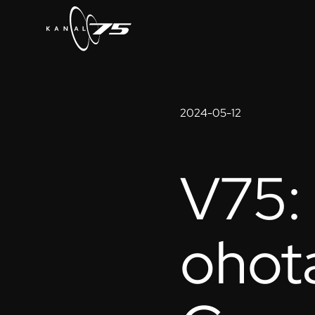
2024-05-12
V75:
ohot