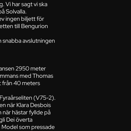
. Vi har sagt vi ska
å Solvalla.
 ingen biljett för
etten till Bengurion
en snabba avslutningen
stansen 2950 meter
llsammans med Thomas
t från 40 meters
Fyraårseliten (V75-2).
gen när Klara Desbois
n när hästar fyllde på
li Dei överta
tra Model som pressade