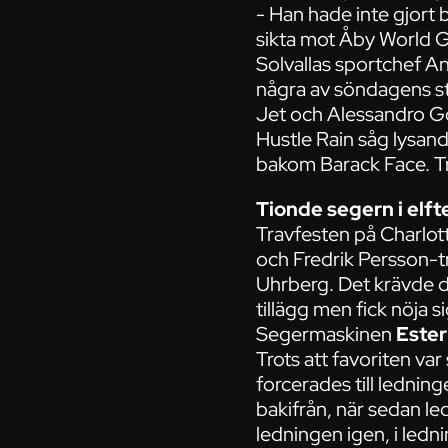
- Han hade inte gjort b
sikta mot Åby World Gr
Solvallas sportchef An
några av söndagens star
Jet och Alessandro G
Hustle Rain såg lysand
bakom Barack Face. Tr
Tionde segern i elft
Travfesten på Charlo
och Fredrik Persson-
Uhrberg. Det krävde do
tillägg men fick nöja 
Segermaskinen
Ester
Trots att favoriten va
forcerades till ledning
bakifrån, när sedan le
ledningen igen, i led