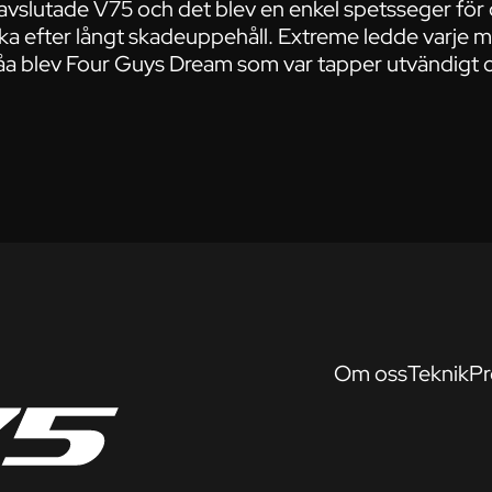
vslutade V75 och det blev en enkel spetsseger för 
aka efter långt skadeuppehåll. Extreme ledde varje 
a blev Four Guys Dream som var tapper utvändigt o
Om oss
Teknik
Pr