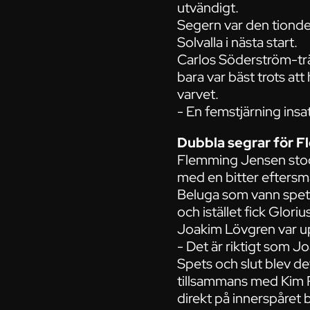
utvändigt.
Segern var den tionde 
Solvalla i nästa start.
Carlos Söderström-t
bara var bäst trots att 
varvet.
- En femstjärning ins
Dubbla segrar för 
Flemming Jensen stod
med en bitter efters
Beluga som vann spets
och istället fick Glor
Joakim Lövgren var up
- Det är riktigt som J
Spets och slut blev de
tillsammans med Kim
direkt på innerspåret 