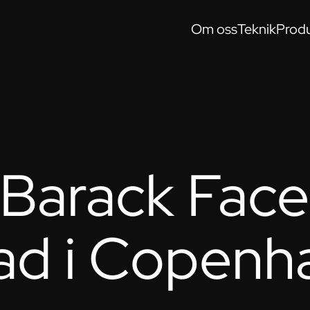
Om oss
Teknik
Produ
 Barack Face
ad i Copenh