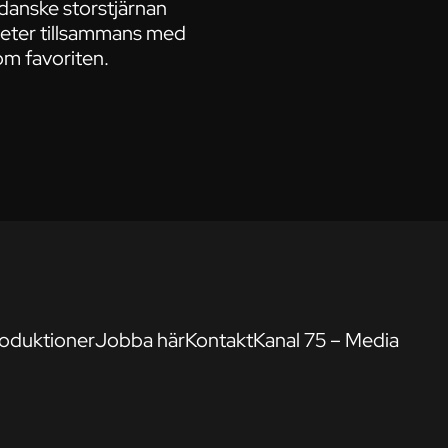
danske storstjärnan
meter tillsammans med
m favoriten.
oduktioner
Jobba här
Kontakt
Kanal 75 – Media