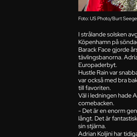
Foto: US Photo/Burt Seeger
I strålande solsken a
Köpenhamn på söndage
Barack Face gjorde år
tävlingsbanorna. Adria
Europaderbyt.
Hustle Rain var snabb
var också med bra bak
till favoriten.
Väl i ledningen hade Ad
comebacken.
- Det är en enorm gen
långt. Det är fantastis
sin stjärna.
Adrian Koljini har tidig