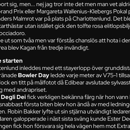
ort sig, men... nej jag tror inte det men man vet aldrig
and Prix eller Margareta Wallenius-Klebergs Pokal p
ders Malmrot var på plats på Charlottenlund. Det blev
thästar utan istället gick den tolfte rosa elitlopsbilj
occiadoro.
e ut som tvåa men var förstås chanslös att hota i d
ea blev Kagan från tredje invändigt.
e starten
ttenlund inleddes med ett stayerlopp över grunddi
tränade
Bowler Day
ledde varje meter av V75-1 ti
ck en titt på målfotot då Edibear avslutade sylvass
sig med andrapriset.
 Degli Dei
fick verkligen bekänna färg när hon vann 
r snabbast första biten blev hon ändå av med lednin
en. Robin Bakker lyfte ut sin stjärna utvändigt ledare
daren galopperade i näst sista sväng kunde Ester Deg
ningen fick hon försvara sig hela vägen hem mot Ex