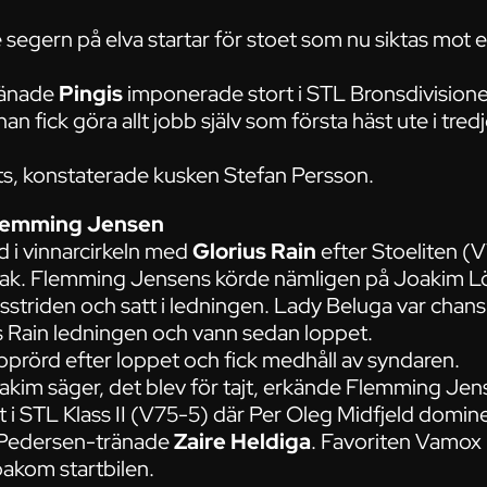
segern på elva startar för stoet som nu siktas mot 
ränade
Pingis
imponerade stort i STL Bronsdivision
han fick göra allt jobb själv som första häst ute i tred
ats, konstaterade kusken Stefan Persson.
Flemming Jensen
 i vinnarcirkeln med
Glorius Rain
efter Stoeliten (
mak. Flemming Jensens körde nämligen på Joakim Lö
striden och satt i ledningen. Lady Beluga var chan
ius Rain ledningen och vann sedan loppet.
prörd efter loppet och fick medhåll av syndaren.
oakim säger, det blev för tajt, erkände Flemming Jens
t i STL Klass II (V75-5) där Per Oleg Midfjeld domin
 Pedersen-tränade
Zaire Heldiga
. Favoriten Vamox
bakom startbilen.