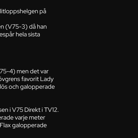
elitloppshelgen på
en (V75-3) då han
jespår hela sista
V75-4) men det var
vgrens favorit Lady
slös och galopperade
en i V75 Direkt i TV12.
erade varje meter
 Flax galopperade