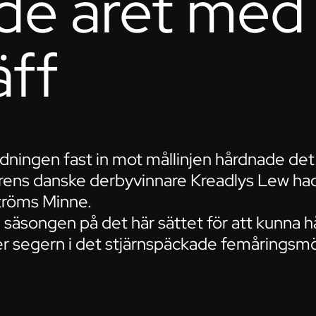
dde året med
äff
dningen fast in mot mållinjen hårdnade det til
ns danske derbyvinnare Kreadlys Lew had
ströms Minne.
 säsongen på det här sättet för att kunna 
fter segern i det stjärnspäckade femåringsm