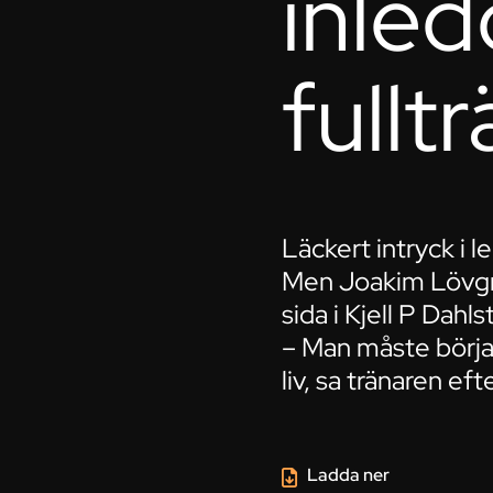
inle
fulltr
Läckert intryck i le
Men Joakim Lövgre
sida i Kjell P Dahl
– Man måste börja
liv, sa tränaren e
Ladda ner