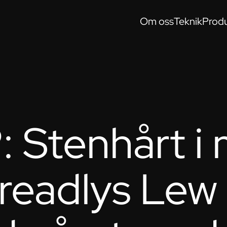
Om oss
Teknik
Produ
 Stenhårt i 
Kreadlys Lew