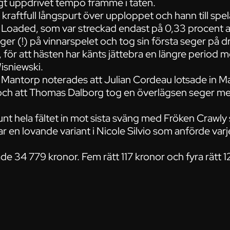
gt uppdrivet tempo framme i täten.
raftfull långspurt över upploppet och hann till spe
es Loaded, som var streckad endast på 0,33 procent a
ger (!) på vinnarspelet och tog sin första seger på dr
 för att hästen har känts jättebra en längre period m
Wisniewski.
på Mantorp noterades att Julian Cordeau lotsade in Ma
n och att Thomas Dalborg tog en överlägsen seger me
nt hela fältet in mot sista sväng med Fröken Crawl
r en lovande variant i Nicole Silvio som anförde varje
de 34 779 kronor. Fem rätt 117 kronor och fyra rätt 1