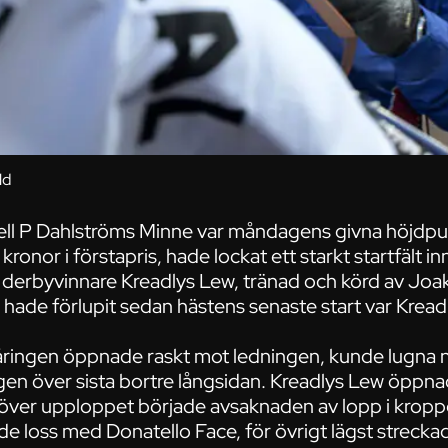
ld
ll P Dahlströms Minne var måndagens givna höjdpu
onor i förstapris, hade lockat ett starkt startfält i
a derbyvinnare Kreadlys Lew, tränad och körd av Jo
 hade förlupit sedan hästens senaste start var Kreadl
ingen öppnade raskt mot ledningen, kunde lugna 
 igen över sista bortre långsidan. Kreadlys Lew öpp
n över upploppet började avsaknaden av lopp i kropp
de loss med Donatello Face, för övrigt lägst streckad