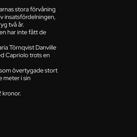
larnas stora förvåning
v insatsfördelningen,
yg två år.
en har inte fått de
ria Törnqvist Danville
d Capriolo trots en
y som övertygade stort
 meter i sin
2 kronor.