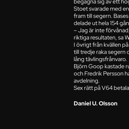
begagna sig av ett hö
Stoet svarade med en k
fram till segern. Bas
delade ut hela 154 gån
– Jag är inte förvånad,
riktiga resultaten, sa 
I övrigt från kvällen 
till tredje raka seger
lång tävlingsfrånvaro.
Björn Goop kastade ru
och Fredrik Persson ha
avdelning.
Sex rätt på V64 betala
Daniel U. Olsson