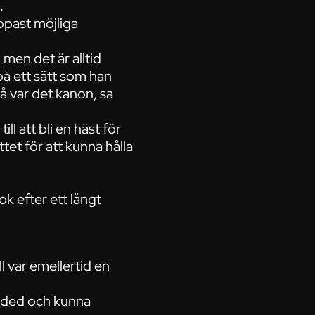
.
ppast möjliga
men det är alltid
på ett sätt som han
så var det kanon, sa
ll att bli en häst för
tet för att kunna hålla
k efter ett långt
l var emellertid en
aded och kunna