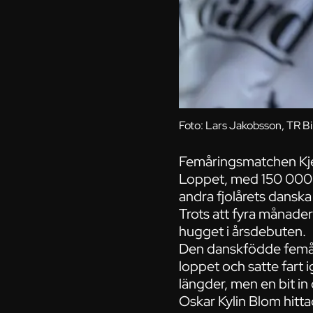
Foto: Lars Jakobsson, TR Bi
Femåringsmatchen Kje
Loppet, med 150 000 kr
andra fjolårets dansk
Trots att fyra månader
hugget i årsdebuten.
Den danskfödde femår
loppet och satte fart
längder, men en bit i
Oskar Kylin Blom hitta