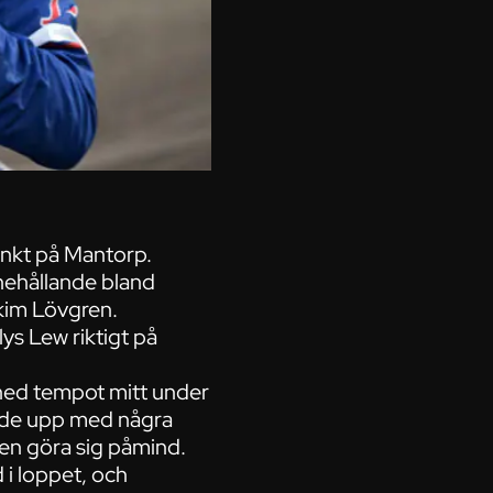
nkt på Mantorp.
nnehållande bland
akim Lövgren.
ys Lew riktigt på
ned tempot mitt under
nade upp med några
en göra sig påmind.
 i loppet, och