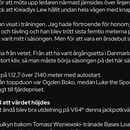
ör att möta upp ledaren närmast jämsides över linjen
ck att Kreadlys Lew hållit undan hela vägen med kna
an visat i träningen. Jag hade förtroende för honom, 
g och tävling och han blev trött sista femtio meterna 
 varit mitt i säsongen. Men för att vara en årsdebut 
a från vetet. Från att ha varit årgångsetta i Danmark ti
stort kliv, så man måste börja säsongen på det här sät
på 1.12,7 över 2140 meter med autostart.
t från toppduon var Ogden Boko, medan Luke the Spoo
t till fjärdepriset.
l att värdet höjdes
et ändå blev bra utdelning på V64® denna jackpotkväl
i sulkyn bakom Tomasz Wisniewski-tränade Bases Lo