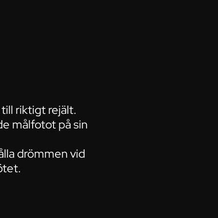
l riktigt rejält.
e målfotot på sin
hålla drömmen vid
ötet.