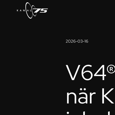
2026-03-16
V64®:
när 