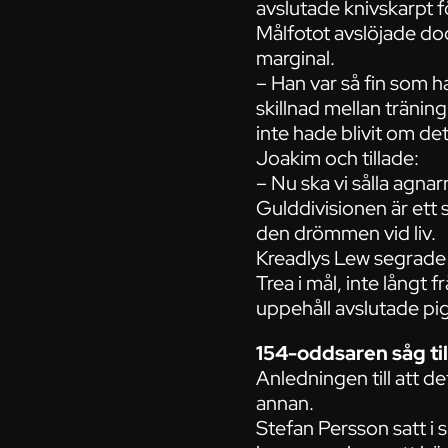
avslutade knivskarpt f
Målfotot avslöjade do
marginal.
– Han var så fin som h
skillnad mellan tränin
inte hade blivit om det
Joakim och tillade:
– Nu ska vi sålla agnarn
Gulddivisionen är ett 
den drömmen vid liv.
Kreadlys Lew segrade 
Trea i mål, inte lång
uppehåll avslutade pigg
154-oddsaren såg til
Anledningen till att d
annan.
Stefan Persson satt 