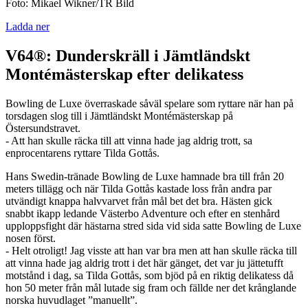
Foto: Mikael Wikner/TR Bild
Ladda ner
V64®: Dunderskräll i Jämtländskt
Montémästerskap efter delikatess
Bowling de Luxe överraskade såväl spelare som ryttare när han på
torsdagen slog till i Jämtländskt Montémästerskap på
Östersundstravet.
- Att han skulle räcka till att vinna hade jag aldrig trott, sa
enprocentarens ryttare Tilda Gottås.
Hans Swedin-tränade Bowling de Luxe hamnade bra till från 20
meters tillägg och när Tilda Gottås kastade loss från andra par
utvändigt knappa halvvarvet från mål bet det bra. Hästen gick
snabbt ikapp ledande Västerbo Adventure och efter en stenhård
upploppsfight där hästarna stred sida vid sida satte Bowling de Luxe
nosen först.
- Helt otroligt! Jag visste att han var bra men att han skulle räcka till
att vinna hade jag aldrig trott i det här gänget, det var ju jättetufft
motstånd i dag, sa Tilda Gottås, som bjöd på en riktig delikatess då
hon 50 meter från mål lutade sig fram och fällde ner det krånglande
norska huvudlaget ”manuellt”.