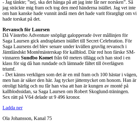
- Jag tänkte; ”nej, ska det hänga på att jag inte får ner norsken”. Så
jag sträckte mig fram och tog den med händerna istället. Jag vet inte
om han kanske hade vunnit ändå men det hade varit förargligt om vi
hade torskat på det.
Revansch för Laursen
Då Västerbo Adventure snöpligt galopperade över mållinjen för
Saga Laursen gick andraplatsen istället till Secret Celebration. För
Saga Laursens del blev senare under kvällen gruvlig revansch i
Jämtländskt Montémästerskap för kallblod. Där red hon färske SM-
vinnaren
Sundbo Komet
från 60 meters tillägg och han stod i en
klass för sig då han rundade och lämnade fältet till överlägsen
triumf.
- Det känns verkligen som det är en mil fram och 100 hästar i vägen,
men han är säker den här. Jag tycker jättemycket om honom. Han är
otroligt härlig och nu får han visa att han är kungen av monté på
kallblodssidan, sa Saga Laursen om Robert Skoglund-träningen.
Sex rätt på V64 delade ut 9 496 kronor.
Ladda ner
Ola Johansson, Kanal 75