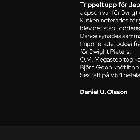
Trippelt upp för Je
Jepson var för övrig
Kusken noterades för 
blev det stabil döden
Dance synades samma po
Imponerade, också från
för Dwight Pieters.
O.M. Megastep tog karr
Björn Goop knöt ihop 
Sex rätt på V64 betalad
Daniel U. Olsson