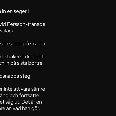
in en seger i
avid Persson-tränade
valack.
lägsen seger på skarpa
e bakerst i kön i ett
h in på sista bortre
dsnabba steg,
 inte att vara sämre
ång och fortsatte:
et såg ut. Det är en
are än vad han gör.