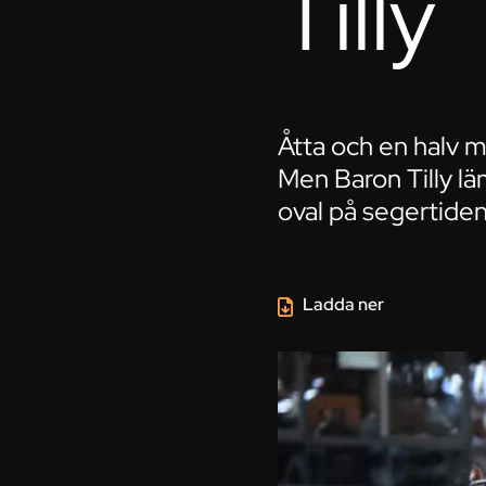
Tilly
Åtta och en halv 
Men Baron Tilly lä
oval på segertiden
Ladda ner