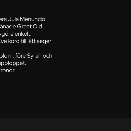
mers Jula Menuncio
ränade Great Old
vgöra enkelt.
 körd till lätt seger
dblom, före Syrah och
 upploppet.
kronor.