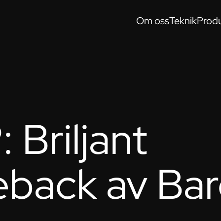
Om oss
Teknik
Produ
 Briljant
back av Ba