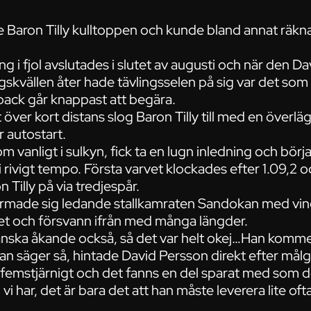
e Baron Tilly kulltoppen och kunde bland annat räkna 
 i fjol avslutades i slutet av augusti och när den D
skvällen åter hade tävlingsselen på sig var det som 
ack går knappast att begära.
rt över kort distans slog Baron Tilly till med en över
 autostart.
vanligt i sulkyn, fick ta en lugn inledning och börjad
rivigt tempo. Första varvet klockades efter 1.09,2 oc
 Tilly på via tredjespår.
made sig ledande stallkamraten Sandokan med vin
t och försvann ifrån med många längder.
ganska åkande också, så det var helt okej…Han kommer
n säger så, hintade David Persson direkt efter målg
ju femstjärnigt och det fanns en del sparat med som d
i har, det är bara det att han måste leverera lite oft