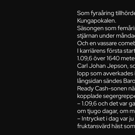
Som fyraåring tillhörd
Kungapokalen.
Säsongen som femåring
stjärnan under måndag
Och en vassare comeb
I karriärens första sta
1.09,6 över 1640 meter
Carl Johan Jepson, som 
lopp som avverkades i 
långsidan sändes Baron
Ready Cash-sonen när
kopplade segergreppe
– 1.09,6 och det var 
om tjugo dagar, om ma
– Intrycket i dag var 
fruktansvärd häst som v