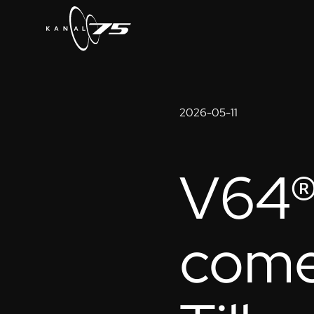
2026-05-11
V64®:
come