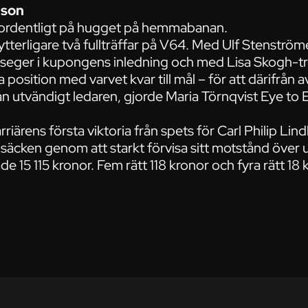
pson
t ordentligt på hugget på hemmabanan.
ytterligare två fullträffar på V64. Med Ulf Stenströ
sseger i kupongens inledning och med Lisa Skogh-t
sition med varvet kvar till mål – för att därifrån a
 utvändigt ledaren, gjorde Maria Törnqvist Eye to Eye
iärens första viktoria från spets för Carl Philip Lin
säcken genom att starkt förvisa sitt motstånd över
e 15 115 kronor. Fem rätt 118 kronor och fyra rätt 18 