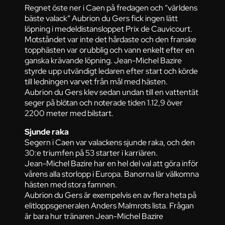
Regnet öste ner i Caen på fredagen och ”världens
bäste valack” Aubrion du Gers fick ingen lätt
löpning i medeldistansloppet Prix de Cauvicourt.
Motståndet var inte det hårdaste och den franske
topphästen var orubblig och vann enkelt efter en
ganska krävande löpning. Jean-Michel Bazire
styrde upp utvändigt ledaren efter start och körde
till ledningen varvet från mål med hästen.
Aubrion du Gers klev sedan undan till en vattentät
seger på blötan och noterade tiden 1.12,9 över
2200 meter med bilstart.
Sjunde raka
Segern i Caen var valackens sjunde raka, och den
30:e triumfen på 53 starter i karriären.
Jean-Michel Bazire har en hel del val att göra inför
vårens alla storlopp i Europa. Banorna lär välkomna
hästen med stora famnen.
Aubrion du Gers är exempelvis en av flera heta på
elitloppsgeneralen Anders Malmrots lista. Frågan
är bara hur tränaren Jean-Michel Bazire