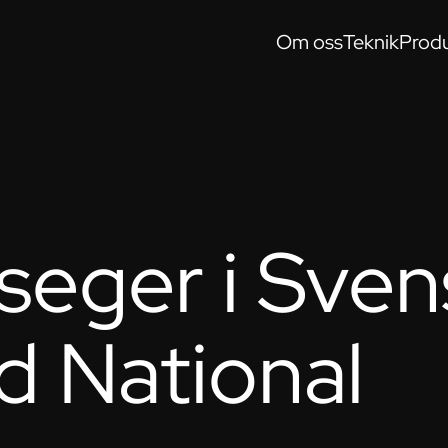
Om oss
Teknik
Produ
seger i Sven
d National