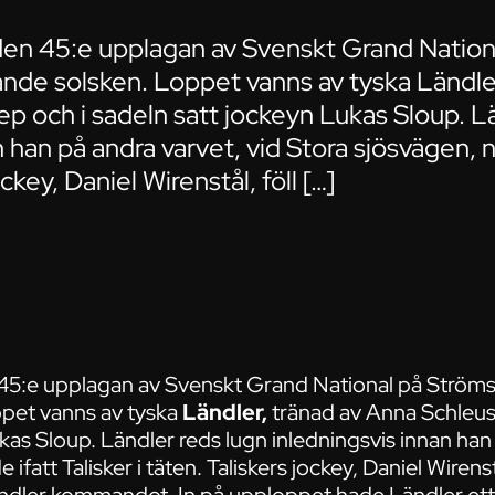
den 45:e upplagan av Svenskt Grand Natio
lande solsken. Loppet vanns av tyska Ländle
p och i sadeln satt jockeyn Lukas Sloup. L
 han på andra varvet, vid Stora sjösvägen, n
ockey, Daniel Wirenstål, föll […]
45:e upplagan av Svenskt Grand National på Ströms
ppet vanns av tyska
Ländler,
tränad av Anna Schleus
kas Sloup. Ländler reds lugn inledningsvis innan han
ifatt Talisker i täten. Taliskers jockey, Daniel Wirenst