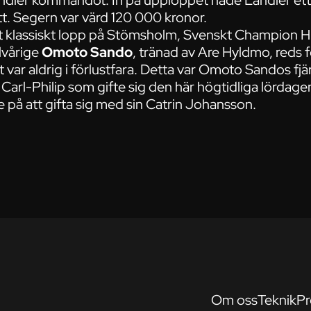
ändler kommandot. In på upploppet hade Ländler ett 
tt. Segern var värd 120 000 kronor.
ett klassiskt lopp på Stömsholm, Svenskt Champion
olvårige
Omoto Sando
, tränad av Are Hyldmo, reds f
ar aldrig i förlustfara. Detta var Omoto Sandos fjär
s Carl-Philip som gifte sig den här högtidliga lörda
på att gifta sig med sin Catrin Johansson.
Om oss
Teknik
Pr