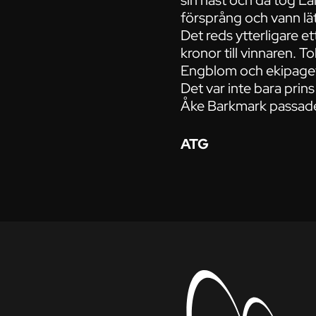
sin häst och då tog L
försprång och vann lä
Det reds ytterligare 
kronor till vinnaren. T
Engblom och ekipaget v
Det var inte bara prin
Åke Barkmark passade 
ATG