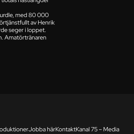
tiotals hästlängder
 Hurdle, med 80 000
örtjänstfullt av Henrik
de seger i loppet.
gen. Amatörtränaren
oduktioner
Jobba här
Kontakt
Kanal 75 – Media