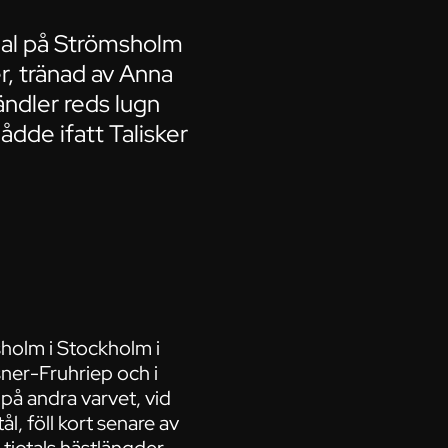
nal på Strömsholm
r, tränad av Anna
ändler reds lugn
ådde ifatt Talisker
holm i Stockholm i
ner-Fruhriep och i
 på andra varvet, vid
ål, föll kort senare av