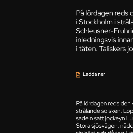
På lördagen reds 
i Stockholm i strå
Schleusner-Fruhrie
inledningsvis innan
i täten. Taliskers j
Ladda ner
På lördagen reds den 
strålande solsken. Lo
sadeln satt jockeyn Lu
Stora sjösvägen, nådde 