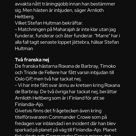
avvakta nått träningsjobb innan han bestämmer
sig. Men hästen är inbjuden, säger Arnlioth
Heltberg.
Vilket Stefan Hultman bekräftar.
- Matchningen på Maharajah är inte klar utan jag
funderar, funderar och åter funderar. "Marre" har i
alla fall tagit senaste loppet jättebra, hälsar Stefan
Hultman
Två franska nej
De franska hästarna Roxana de Barbray, Timoko
och Triode de Felliere har fått varsin inbjudan till
Oslo GP, men två har tackat nej.
- Vi har inte fått svar ännu av kretsen kring Roxana
de Barbray. De två övriga har tackat nej, berättar
Arnlioth Heltberg som är i Finland för att se
Finlandia-Ajo.
Givetvis finns det frågetecken även kring
titelförsvararen Commander Crowe som på
fredagen var inblandad i en incident där han blev
sparkad på planet på väg till Finlandia-Ajo. Planet
fick vända och Commander Crowe missar det