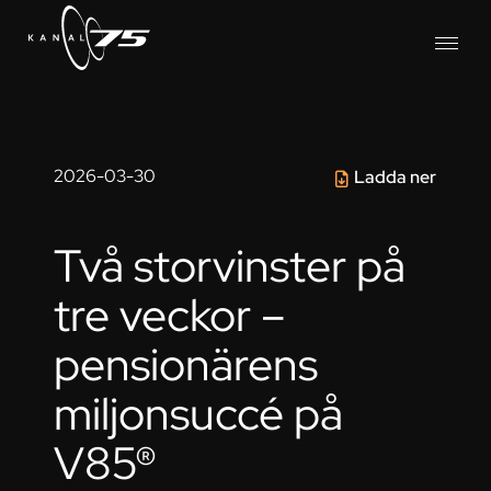
2026-03-30
Ladda ner
Två storvinster på
tre veckor –
pensionärens
miljonsuccé på
V85®