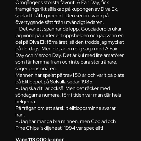
Omgångens största favorit, A Fair Day, fick
framgångsrikt sällskap på kupongen av Diva Ek,
spelad till åtta procent. Den senare vann på
övertygande sätt från utvändigt ledaren.
– Det var ett spännande lopp. Gocciadoro brukar
jag vinna på under elitloppshelgen och jag vann en
del på Diva Ek förra året, så den trodde jag mycket
på i lördags. Men det är en rolig saga med A Fair
Day och Maroon Day. Det är kul med lite amatörer
som får komma fram och inte bara stortränare,
säger pensionären.
Mannen har spelat på trav i 50 år och varit på plats
på Elitloppet på Solvalla sedan 1985.
– Jag ska dit i år också. Men det räcker med
söndagarna numera, förr i tiden var man där hela
helgerna.
På frågan om ett särskilt elitloppsminne svarar
han:
– Jag har många bra minnen, men Copiad och
Pine Chips "skiljeheat" 1994 var speciellt!
Vann 113 000 kronor