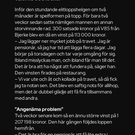
Inför den stundande elitloppshelgen om två
månader är spelformen på topp. För bara två
veckor sedan satte nämligen mannen en annan
storvinnande rad. 300 satsade kronor på V85 från
Bjerke blev en då en vinst på 113 000 kronor.
– Jag lägger ner mycket jobb på travet. Jag är
pensionär, så jag har tid att lägga flera dagar. Jag
börjar på torsdagen och tar varje omgång för sig.
Ibland misslyckas man, och ibland får man till det.
Det är bra att ha något att fundera på, säger han.
Den vinsten firades på restaurang.
– Vi var ute och åt och kollade på travet, så då fick
jag ta notan sen. Det blev en saftig nota för allihop,
men det är dubbel glädje att få fira tillsammans
med andra.
”Angenäma problem”
Två veckor senare kom så en ännu större vinst på 1
207 198 kronor. Den här gången följdes loppen
hemifrån.
– Det är bra för en pensionär att få lite extra i