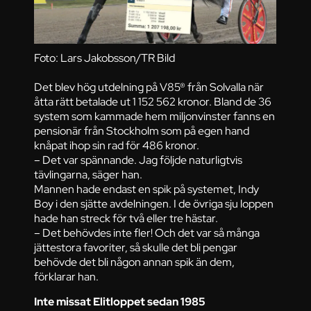
Foto: Lars Jakobsson/TR Bild
Det blev hög utdelning på V85® från Solvalla när
åtta rätt betalade ut 1 152 562 kronor. Bland de 36
system som kammade hem miljonvinster fanns en
pensionär från Stockholm som på egen hand
knåpat ihop sin rad för 486 kronor.
– Det var spännande. Jag följde naturligtvis
tävlingarna, säger han.
Mannen hade endast en spik på systemet, Indy
Boy i den sjätte avdelningen. I de övriga sju loppen
hade han streck för två eller tre hästar.
– Det behövdes inte fler! Och det var så många
jättestora favoriter, så skulle det bli pengar
behövde det bli någon annan spik än dem,
förklarar han.
Inte missat Elitloppet sedan 1985