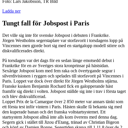
Foto: Lars Jakobsson, TR Bild
Ladda ner
Tungt fall för Jobspost i Paris
Det ville sig inte för svenske Jobspost i debuten i Frankrike.
Jörgen Westholms segerstaplare var storfavorit i torsdagens lopp på
Vincennes men gjorde bort sig med en startgalopp modell större och
diskvalificerades direkt.
På torsdagen var det dags för en sedan länge emotsedd debut i
Frankrike för en av Sveriges stora kronprinsar på hästsidan.
Sexårige Jobspost kom med fem raka och övertygande segrar i
silverdivisionen i ryggen och spelades till storfavorit på Vincennes i
Paris. Loppet var dock över direkt för Jörgen Westholms stjärna.
Franske kusken Benjamin Rochard fick en galopperande häst
framför sig direkt i volten. Jobspost ställde sig inte i trav i första taget
och blev diskvalificerad.
Loppet Prix de la Camargue över 2 850 meter var annars tänkt som
ett första test inför vintern i Paris. Hästen skulle få bekanta sig med
den kuperade banan och det franska voltstartsystemet. Ett
startsystem Jobspost alltså inte alls kom överens med denna dag.
Segern gick i stället till Jizou d'Etang, tränad av Christian Bigeon
och körd av Damien Bonne. Segertiden skrevs till 1.11,8 över de 2