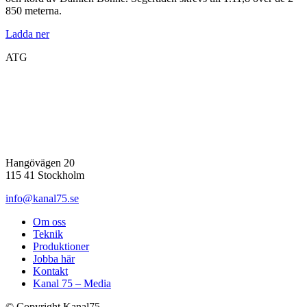
850 meterna.
Ladda ner
ATG
Hangövägen 20
115 41 Stockholm
info@kanal75.se
Om oss
Teknik
Produktioner
Jobba här
Kontakt
Kanal 75 – Media
© Copyright Kanal75