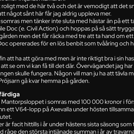
 roligt med de här två och det är vemodigt att det snar
tt något sånt här får jag aldrig uppleva mer.
somras men tänker inte sluta med hästar än på ett ta
le Doc (e. Civil Action) och hoppas på så sätt trygga 
å gården men det får räcka med tre att ta hand om et
Doc opererades för en lös benbit som tvååring och ha
in att ha att göra med men är inte riktigt bra i sin has
att se om vi kan få till det där. Övervägandet jag har 
ingen skulle fungera. Någon vill man ju ha att tävla
 Pröjsarn gå kvar hemma på gården.
färdiga
av Mantorpsloppet i somras med 100 000 kronor i för
nn ett V64-lopp på Axevalla under hösten tillsamm
utet.
er är facit hittills i år under hästens sista säsong som
 råge den största intjänade summan i år av travarna