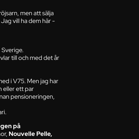
Pröjsarn, men att sälja
Jag vill ha dem här -
i Sverige.
vlar till och med det år
 med i V75. Men jag har
 eller ett par
nnan pensioneringen,
ri.
ngen på
nor,
Nouvelle Pelle,