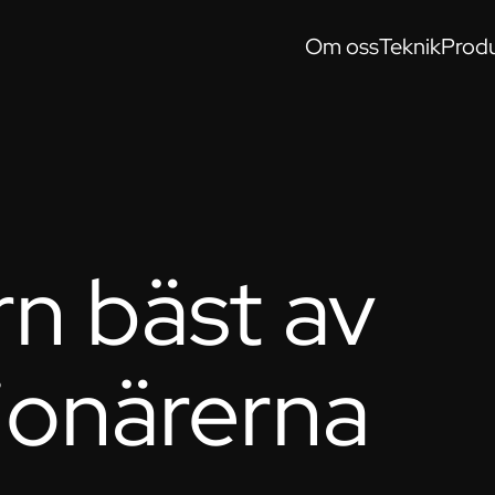
Om oss
Teknik
Produ
rn bäst av
ionärerna