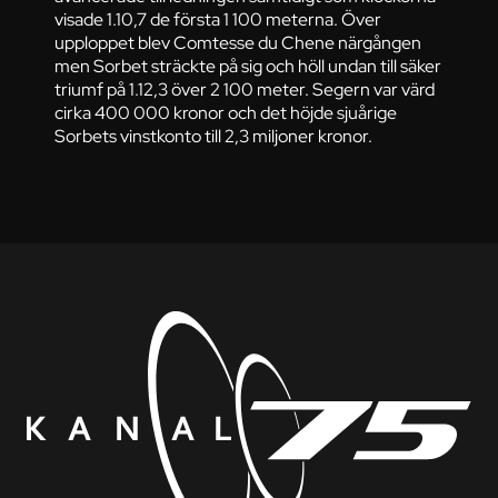
visade 1.10,7 de första 1 100 meterna. Över
upploppet blev Comtesse du Chene närgången
men Sorbet sträckte på sig och höll undan till säker
triumf på 1.12,3 över 2 100 meter. Segern var värd
cirka 400 000 kronor och det höjde sjuårige
Sorbets vinstkonto till 2,3 miljoner kronor.