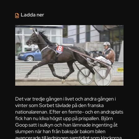
Ladda ner
Det var tredje gången i livet och andra gången i
vinter som Sorbet tävlade på den franska
nationalarenan. Efter en femte- och en andraplats
fick han nu kliva högst upp på prispallen. Björn
Goop satt i sulkyn och han lämnade ingenting åt
slumpen när han från bakspår bakom bilen
avancerade till ledningen samtidigt som klockorna