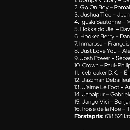
1. Borups Victory – Da
2. Go On Boy – Romai
3. Jushua Tree – Jean
4. Iguski Sautonne – 
5. Hokkaido Jiel – Da
6. Hooker Berry – Da
7. Inmarosa – Françoi
8. Just Love You – Al
9. Josh Power – Sébas
10. Crown – Paul-Phil
11. Icebreaker D.K. – É
12. Jazzman Debailleu
13. J’aime Le Foot – 
14. Jabalpur – Gabrie
15. Jango Vici – Benj
16. Iroise de la Noe 
Förstapris:
618 521 k