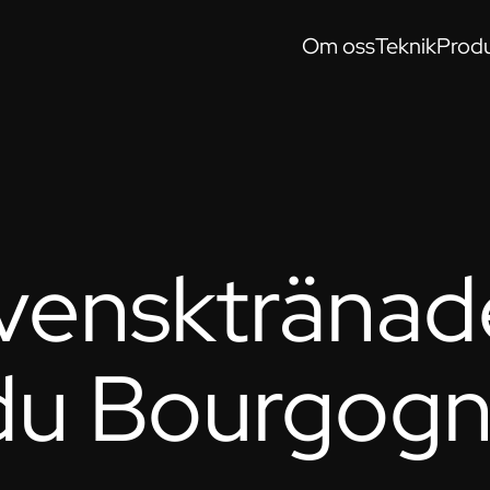
Om oss
Teknik
Produ
vensktränade
 du Bourgog