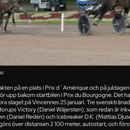
ld
akten på en plats i Prix d´Amérique och på juldagen
gör upp bakom startbilen i Prix du Bourgogne. Det h
stora slaget på Vincennes 25 januari. Tre svenskträna
Borups Victory (Daniel Wäjersten), som redan är inkval
 (Daniel Redén) och Icebreaker D.K. (Mattias Djus
örs över distansen 2 100 meter, autostart, och förs