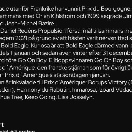
nade utanför Frankrike har vunnit Prix du Bourgogne
llsammans med Örjan Kihlström och 1999 segrade Ji
d Jean-Michel Bazire.
Daniel Redéns Propulsion först i mål tillsammans m
ern 2021 på grund av att hästen varit nervsnittad s
till Bold Eagle. Kuriosa är att Bold Eagle därmed vann
els 1 januari och sedan även vinter efter 31 decembe
illard före Go On Boy. Elitloppsvinnaren Go On Boy 
rix d´Amérique, den franske stjärnan som för övrigt är
n i Prix d´Amérique sista söndagen i januari.
an är inkvalade till Prix d'Amérique: Borups Victory 
Redén), Harmony du Rabutin, Inmarosa, Izoard Veda
hua Tree, Keep Going, Lisa Josselyn.
rt