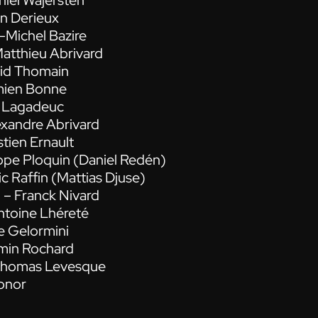
niel Wäjersten
n Derieux
-Michel Bazire
Matthieu Abrivard
vid Thomain
mien Bonne
s Lagadeuc
exandre Abrivard
tien Ernault
ippe Ploquin (Daniel Redén)
ric Raffin (Mattias Djuse)
l – Franck Nivard
Antoine Lhéreté
le Gelormini
amin Rochard
– Thomas Levesque
ronor