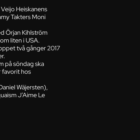
: Veijo Heiskanens
mmy Takters Moni
ed Örjan Kihlström
om liten i USA.
 loppet två gånger 2017
r.
som på söndag ska
 favorit hos
(Daniel Wäjersten),
quaism J’Aime Le