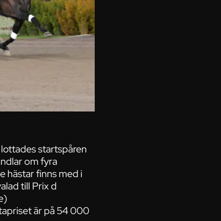
 lottades startspåren
andlar om fyra
de hästar finns med i
ad till Prix d
e)
tapriset är på 54 000