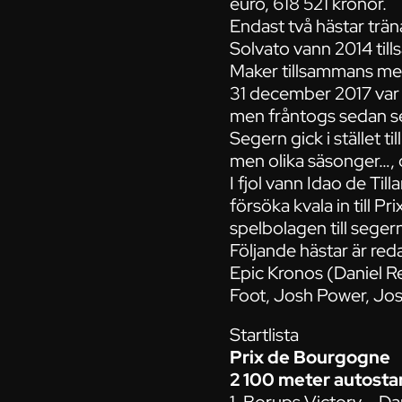
euro, 618 521 kronor.
Endast två hästar trä
Solvato vann 2014 ti
Maker tillsammans me
31 december 2017 var 
men fråntogs sedan seg
Segern gick i stället 
men olika säsonger…, d
I fjol vann Idao de T
försöka kvala in till P
spelbolagen till seger
Följande hästar är red
Epic Kronos (Daniel 
Foot, Josh Power, Jos
Startlista
Prix de Bourgogne
2 100 meter autosta