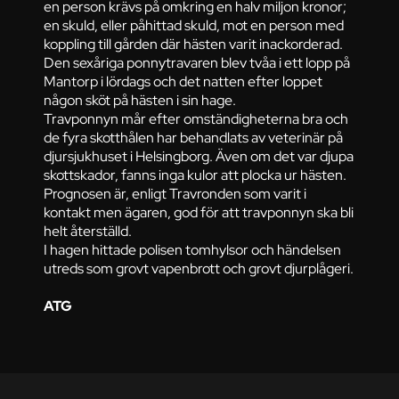
en person krävs på omkring en halv miljon kronor;
en skuld, eller påhittad skuld, mot en person med
koppling till gården där hästen varit inackorderad.
Den sexåriga ponnytravaren blev tvåa i ett lopp på
Mantorp i lördags och det natten efter loppet
någon sköt på hästen i sin hage.
Travponnyn mår efter omständigheterna bra och
de fyra skotthålen har behandlats av veterinär på
djursjukhuset i Helsingborg. Även om det var djupa
skottskador, fanns inga kulor att plocka ur hästen.
Prognosen är, enligt Travronden som varit i
kontakt men ägaren, god för att travponnyn ska bli
helt återställd.
I hagen hittade polisen tomhylsor och händelsen
utreds som grovt vapenbrott och grovt djurplågeri.
ATG