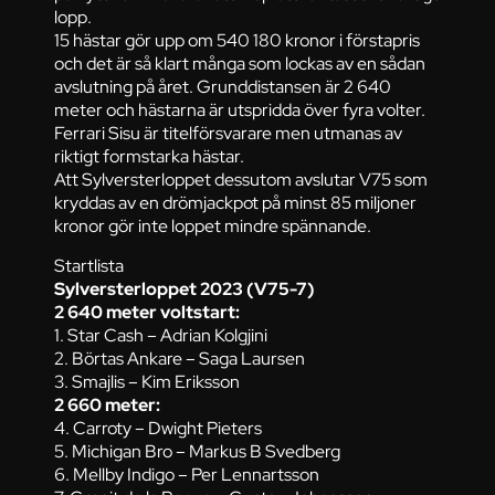
lopp.
15 hästar gör upp om 540 180 kronor i förstapris
och det är så klart många som lockas av en sådan
avslutning på året. Grunddistansen är 2 640
meter och hästarna är utspridda över fyra volter.
Ferrari Sisu är titelförsvarare men utmanas av
riktigt formstarka hästar.
Att Sylversterloppet dessutom avslutar V75 som
kryddas av en drömjackpot på minst 85 miljoner
kronor gör inte loppet mindre spännande.
Startlista
Sylversterloppet 2023 (V75-7)
2 640 meter voltstart:
1. Star Cash – Adrian Kolgjini
2. Börtas Ankare – Saga Laursen
3. Smajlis – Kim Eriksson
2 660 meter:
4. Carroty – Dwight Pieters
5. Michigan Bro – Markus B Svedberg
6. Mellby Indigo – Per Lennartsson