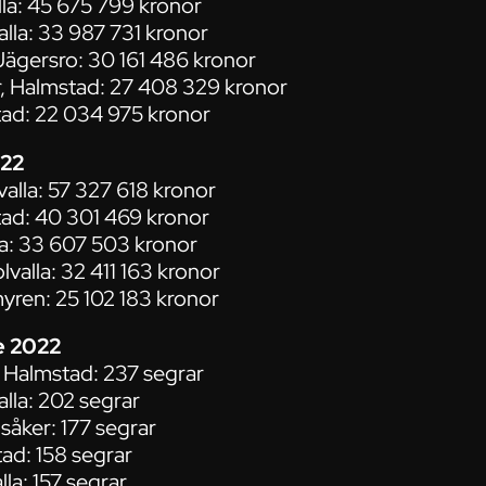
lla: 45 675 799 kronor
lla: 33 987 731 kronor
ägersro: 30 161 486 kronor
, Halmstad: 27 408 329 kronor
tad: 22 034 975 kronor
022
valla: 57 327 618 kronor
tad: 40 301 469 kronor
la: 33 607 503 kronor
valla: 32 411 163 kronor
yren: 25 102 183 kronor
e 2022
, Halmstad: 237 segrar
lla: 202 segrar
såker: 177 segrar
ad: 158 segrar
la: 157 segrar