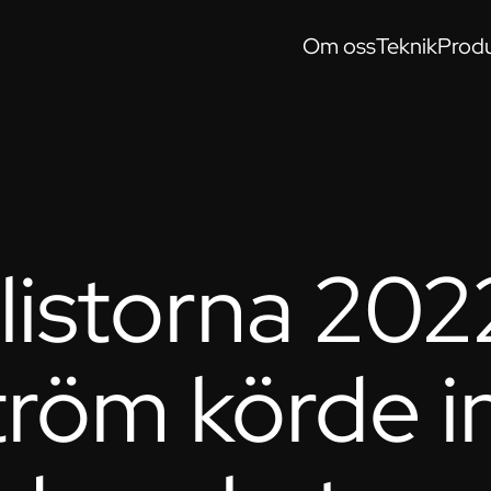
Om oss
Teknik
Produ
istorna 202
tröm körde i