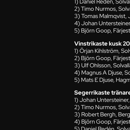
1) Daniel Redén, Solva
2) Timo Nurmos, Solva
3) Tomas Malmqvist, J
4) Johan Untersteiner
5) Björn Goop, Färjes
Vinstrikaste kusk 2
1) Örjan Kihlström, Sol
2) Björn Goop, Färjes
3) Ulf Ohlsson, Solval
4) Magnus A Djuse, Sol
5) Mats E Djuse, Hagm
Segerrikaste tränar
1) Johan Untersteiner
2) Timo Nurmos, Solva
3) Robert Bergh, Berg
4) Björn Goop, Färjest
5) Daniel Redén, Solval