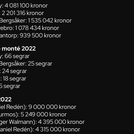
y: 4 081 100 kronor
 2 201 316 kronor
 Bergsåker: 1 535 042 kronor
rebro: 1 078 434 kronor
Mantorp: 939 500 kronor
e monté 2022
y: 66 segrar
 Bergsåker: 25 segrar
 24 segrar
: 18 segrar
15 segrar
2022
iel Redén): 9 000 000 kronor
urmos): 5 249 000 kronor
ger Walmann): 4 395 000 kronor
aniel Redén): 4 315 000 kronor