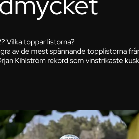
rdmycket
? Vilka toppar listorna?
ågra av de mest spännande topplistorna frå
Örjan Kihlström rekord som vinstrikaste ku