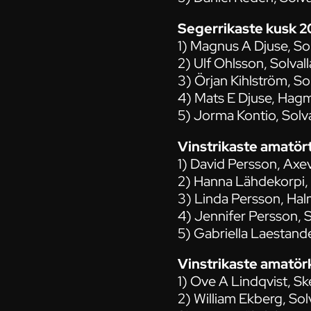
Segerrikaste kusk 2
1) Magnus A Djuse, Sol
2) Ulf Ohlsson, Solvall
3) Örjan Kihlström, So
4) Mats E Djuse, Hagm
5) Jorma Kontio, Solva
Vinstrikaste amatör
1) David Persson, Axev
2) Hanna Lähdekorpi, 
3) Linda Persson, Hal
4) Jennifer Persson, S
5) Gabriella Laestande
Vinstrikaste amatör
1) Ove A Lindqvist, Sk
2) William Ekberg, Sol