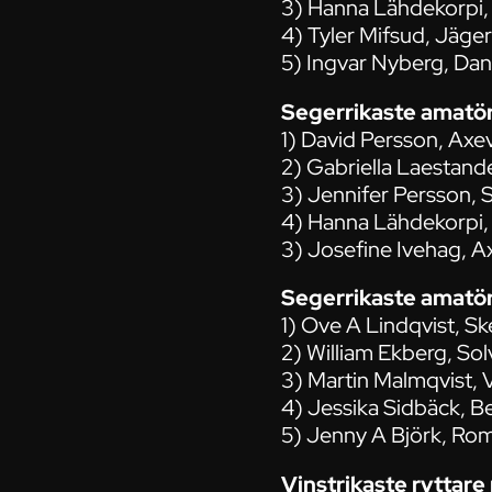
3) Hanna Lähdekorpi,
4) Tyler Mifsud, Jäge
5) Ingvar Nyberg, Dan
Segerrikaste amatö
1) David Persson, Axev
2) Gabriella Laestande
3) Jennifer Persson, S
4) Hanna Lähdekorpi, 
3) Josefine Ivehag, Ax
Segerrikaste amatö
1) Ove A Lindqvist, Sk
2) William Ekberg, Sol
3) Martin Malmqvist, V
4) Jessika Sidbäck, B
5) Jenny A Björk, Rom
Vinstrikaste ryttar