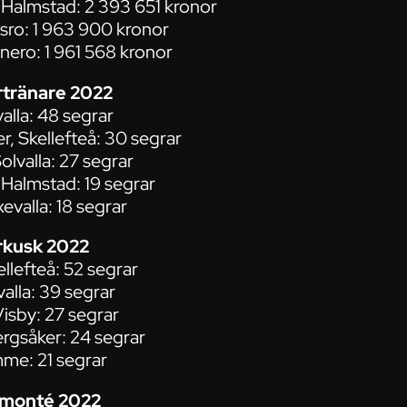
 Halmstad: 2 393 651 kronor
rsro: 1 963 900 kronor
nero: 1 961 568 kronor
rtränare 2022
alla: 48 segrar
r, Skellefteå: 30 segrar
olvalla: 27 segrar
Halmstad: 19 segrar
evalla: 18 segrar
rkusk 2022
ellefteå: 52 segrar
valla: 39 segrar
isby: 27 segrar
ergsåker: 24 segrar
me: 21 segrar
e monté 2022