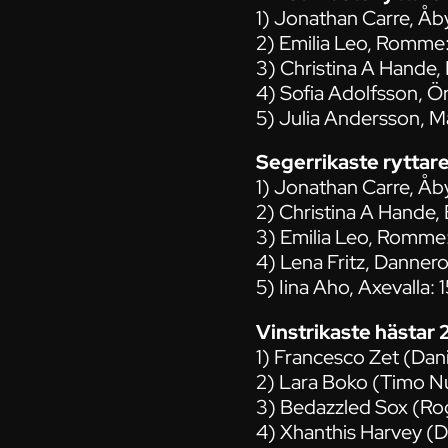
1) Jonathan Carre, Åb
2) Emilia Leo, Romme:
3) Christina A Hande,
4) Sofia Adolfsson, Ö
5) Julia Andersson, 
Segerrikaste ryttar
1) Jonathan Carre, Åb
2) Christina A Hande,
3) Emilia Leo, Romme:
4) Lena Fritz, Dannero
5) Iina Aho, Axevalla: 
Vinstrikaste hästar 
1) Francesco Zet (Dan
2) Lara Boko (Timo N
3) Bedazzled Sox (Ro
4) Xhanthis Harvey (D