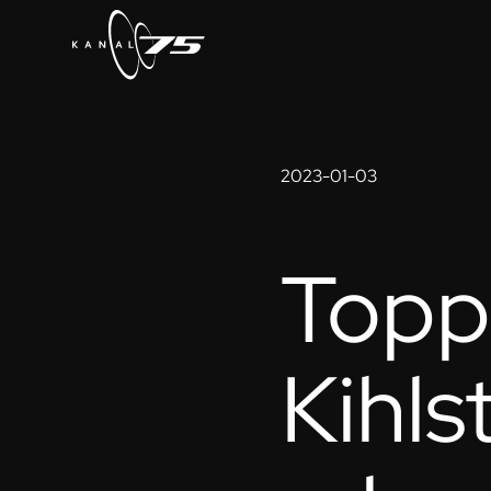
2023-01-03
Toppl
Kihls