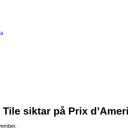
ia
Tile siktar på Prix d’Amer
ovember.