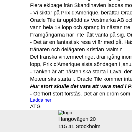
Flera ekipage från Skandinavien laddas mo
- Vi siktar på Prix d'Amerique, berättar Ora
Oracle Tile är uppfödd av Vestmarka AB och
vann hela 18 lopp och sprang in nästan tre m
Framgångarna har inte låtit vänta på sig. Or
- Det är en fantastisk resa vi är med på. Hä
tränaren och delägaren Kristian Malmin.
Det franska vintermeetinget drar igång inom 
lopp, Prix d'Amerique sista söndagen i janua
- Tanken är att hästen ska starta i Laval 
Moteur ska starta i. Oracle Tile kommer in
Hur stort skulle det vara att vara med i 
- Oerhört stort förstås. Det är en dröm som s
Ladda ner
ATG
Hangövägen 20
115 41 Stockholm