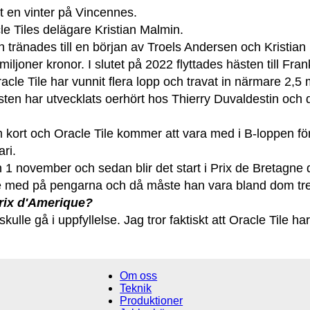
t en vinter på Vincennes.
cle Tiles delägare Kristian Malmin.
 tränades till en början av Troels Andersen och Kristian
iljoner kronor. I slutet på 2022 flyttades hästen till Fra
acle Tile har vunnit flera lopp och travat in närmare 2,5 
sten har utvecklats oerhört hos Thierry Duvaldestin och d
kort och Oracle Tile kommer att vara med i B-loppen för a
ri.
den 1 november och sedan blir det start i Prix de Breta
te med på pengarna och då måste han vara bland dom tre
Prix d'Amerique?
kulle gå i uppfyllelse. Jag tror faktiskt att Oracle Tile h
Om oss
Teknik
Produktioner