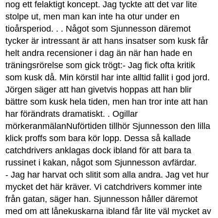
nog ett felaktigt koncept. Jag tyckte att det var lite
stolpe ut, men man kan inte ha otur under en
tioårsperiod. . . Något som Sjunnesson däremot
tycker är intressant är att hans insatser som kusk får
helt andra recensioner i dag än när han hade en
träningsrörelse som gick trögt:- Jag fick ofta kritik
som kusk då. Min körstil har inte alltid fallit i god jord.
Jörgen säger att han givetvis hoppas att han blir
bättre som kusk hela tiden, men han tror inte att han
har förändrats dramatiskt. . Ogillar
mörkeranmälanNuförtiden tillhör Sjunnesson den lilla
klick proffs som bara kör lopp. Dessa så kallade
catchdrivers anklagas dock ibland för att bara ta
russinet i kakan, något som Sjunnesson avfärdar.
- Jag har harvat och slitit som alla andra. Jag vet hur
mycket det här kräver. Vi catchdrivers kommer inte
från gatan, säger han. Sjunnesson håller däremot
med om att lånekuskarna ibland får lite väl mycket av