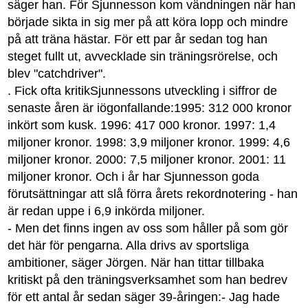
säger han. För Sjunnesson kom vändningen när han
började sikta in sig mer på att köra lopp och mindre
på att träna hästar. För ett par år sedan tog han
steget fullt ut, avvecklade sin träningsrörelse, och
blev "catchdriver".
. Fick ofta kritikSjunnessons utveckling i siffror de
senaste åren är iögonfallande:1995: 312 000 kronor
inkört som kusk. 1996: 417 000 kronor. 1997: 1,4
miljoner kronor. 1998: 3,9 miljoner kronor. 1999: 4,6
miljoner kronor. 2000: 7,5 miljoner kronor. 2001: 11
miljoner kronor. Och i år har Sjunnesson goda
förutsättningar att slå förra årets rekordnotering - han
är redan uppe i 6,9 inkörda miljoner.
- Men det finns ingen av oss som håller på som gör
det här för pengarna. Alla drivs av sportsliga
ambitioner, säger Jörgen. När han tittar tillbaka
kritiskt på den träningsverksamhet som han bedrev
för ett antal år sedan säger 39-åringen:- Jag hade