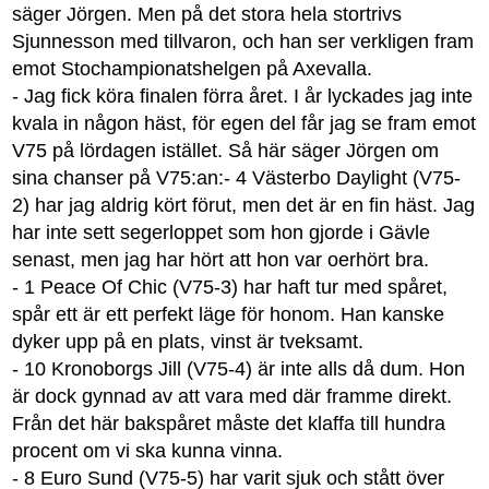
säger Jörgen. Men på det stora hela stortrivs
Sjunnesson med tillvaron, och han ser verkligen fram
emot Stochampionatshelgen på Axevalla.
- Jag fick köra finalen förra året. I år lyckades jag inte
kvala in någon häst, för egen del får jag se fram emot
V75 på lördagen istället. Så här säger Jörgen om
sina chanser på V75:an:- 4 Västerbo Daylight (V75-
2) har jag aldrig kört förut, men det är en fin häst. Jag
har inte sett segerloppet som hon gjorde i Gävle
senast, men jag har hört att hon var oerhört bra.
- 1 Peace Of Chic (V75-3) har haft tur med spåret,
spår ett är ett perfekt läge för honom. Han kanske
dyker upp på en plats, vinst är tveksamt.
- 10 Kronoborgs Jill (V75-4) är inte alls då dum. Hon
är dock gynnad av att vara med där framme direkt.
Från det här bakspåret måste det klaffa till hundra
procent om vi ska kunna vinna.
- 8 Euro Sund (V75-5) har varit sjuk och stått över