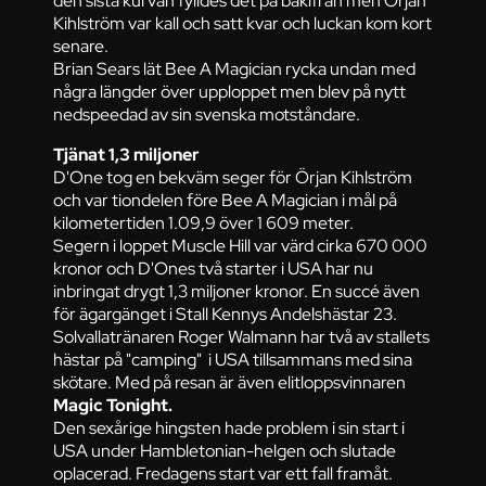
den sista kurvan fylldes det på bakifrån men Örjan
Kihlström var kall och satt kvar och luckan kom kort
senare.
Brian Sears lät Bee A Magician rycka undan med
några längder över upploppet men blev på nytt
nedspeedad av sin svenska motståndare.
Tjänat 1,3 miljoner
D'One tog en bekväm seger för Örjan Kihlström
och var tiondelen före Bee A Magician i mål på
kilometertiden 1.09,9 över 1 609 meter.
Segern i loppet Muscle Hill var värd cirka 670 000
kronor och D'Ones två starter i USA har nu
inbringat drygt 1,3 miljoner kronor. En succé även
för ägargänget i Stall Kennys Andelshästar 23.
Solvallatränaren Roger Walmann har två av stallets
hästar på "camping" i USA tillsammans med sina
skötare. Med på resan är även elitloppsvinnaren
Magic Tonight.
Den sexårige hingsten hade problem i sin start i
USA under Hambletonian-helgen och slutade
oplacerad. Fredagens start var ett fall framåt.