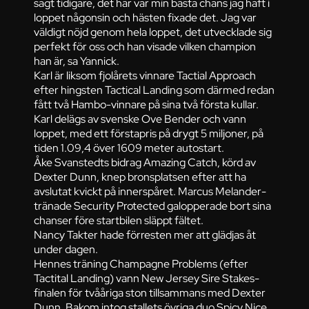
sagt tidigare, det här var min bästa chans jag haft i
loppet någonsin och hästen fixade det. Jag var
väldigt nöjd genom hela loppet, det utvecklade sig
perfekt för oss och han visade vilken champion
han är, sa Yannick.
Karl är liksom fjolårets vinnare Tactial Approach
efter hingsten Tactical Landing som därmed redan
fått två Hambo-vinnare på sina två första kullar.
Karl delägs av svenske Ove Bender och vann
loppet, med ett förstapris på drygt 5 miljoner, på
tiden 1.09,4 över 1609 meter autostart.
Åke Svanstedts bidrag Amazing Catch, körd av
Dexter Dunn, knep bronsplatsen efter att ha
avslutat kvickt på innerspåret. Marcus Melander-
tränade Security Protected galopperade bort sina
chanser före startbilen släppt fältet.
Nancy Takter hade förresten mer att glädjas åt
under dagen.
Hennes träning Champagne Problems (efter
Tactital Landing) vann New Jersey Sire Stakes-
finalen för tvååriga ston tillsammans med Dexter
Dunn. Bakom intog stallets övriga duo Spicy Nice