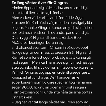
En lång väntan över för Gingras
Himlen öppnade sig på Meadowlands samtidigt
som startbilen satte sig i rörelse.
Men varken väder eller vind förmådde lägga
krokben för Karl på sin väg mot den prestigefyllda
segern. Yannick Gingras kunde erbjuda sin häst en
perfekt resa i vad som blev andra par utvändigt.
Det i rygg på Highland Kismet, körd av Bob
McClure. I ledningen befann sig
andrahandsfavoriten T C I som in på upploppet
fick ge sig för den massiva pressen från Highland
Kismet som för ett ögonblick såg ut att kunna gå
mot segern. Men Karl närmade sig nu med hastiga
steg och slog till slut klorna i sin tappre konkurrent.
Yannick Gingras tog upp en ordentlig segergest.
Knappast att undra på. Den kanadensiske
superkusken, som tidigare i veckan tog karriärens
seger 9000, fick nu äntligen sin första seger i
Hambletonian och kunde inte hålla tårarna borta i
vinnarcirkeln.
– Jag har väntat länge på det här…Men som jag