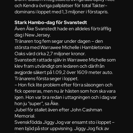
och Kendra övriga pallplatser för total Takter-
dominans i loppet med 1,3 miljoner i förstapris.
Stark Hambo-dag för Svanstedt
Även Åke Svanstedt hade en alldeles förträfflig
dag i New Jersey.
Tränaren tog fem segar under dagen – den
största med Warrawee Michelle i Hambletonian
Oaks värd cirka 2,7 miljoner kronor.
Svanstedt rattade själv in Warrawee Michelle som
klev fram utvändigt om ledaren och därifrån
avgjorde säkert på 1.09,2 över 1609 meter auto.
Tränarens första seger i loppet.
– Hon fick lite problem efter förra säsongen och
fick opereras, men nu är hästen som hon ska vara
igen. Hon var bra redan i uttagningen och i dag var
hon ju ”super”, sa Åke.
Jubel för stallet även efter John Cashman
Memorial.
Svenskfödda Jiggy Jog var ensamt sto i loppet –
men bjöd på stor uppvisning. Jiggy Jog fick av