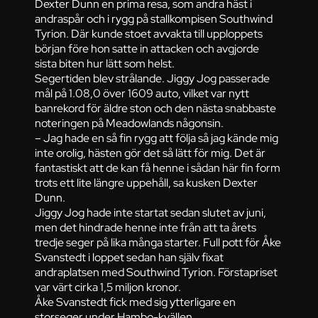
Dexter Dunn en prima resa, som andra häst i
andraspår och i rygg på stallkompisen Southwind
Tyrion. Där kunde stoet avvakta till upploppets
början före hon satte in attacken och avgjorde
sista biten hur lätt som helst.
Segertiden blev strålande. Jiggy Jog passerade
mål på 1.08,0 över 1609 auto, vilket var nytt
banrekord för äldre ston och den nästa snabbaste
noteringen på Meadowlands någonsin.
– Jag hade en så fin rygg att följa så jag kände mig
inte orolig, hästen gör det så lätt för mig. Det är
fantastiskt att de kan få henne i sådan här fin form
trots ett lite längre uppehåll, sa kusken Dexter
Dunn.
Jiggy Jog hade inte startat sedan slutet av juni,
men det hindrade henne inte från att ta årets
tredje seger på lika många starter. Full pott för Åke
Svanstedt i loppet sedan han själv fixat
andraplatsen med Southwind Tyrion. Förstapriset
var värt cirka 1,5 miljon kronor.
Åke Svanstedt fick med sig ytterligare en
storseger under Hambo-kvällen.