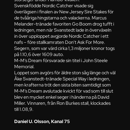
Svenskfödde Nordic Catcher visade sig
överlägsen i finalen av New Jersey Sire Stakes för
de tvååriga hingstarna och valackerna. Marcus
Melander-tränade favoriten Go Boom drog tufft i
ledningen, men när Svanstedt lade in överväxeln
in över upploppet avgjorde Nordic Catcher i ett
nafs – före stallkamraten Don’t Ask For More.
Segern, som var värd cirka 1,3 miljoner kronor togs
på 1.10,6 över 1609 auto.
M-M’s Dream försvarade sin titel i John Steele
Memorial.
Loppet som avgörs för äldre ston såg länge och väl
Åke Svanstedt-tränade Special Way i ledningen,
men krafterna tröt den sista biten samtidigt som
M-M’s Dream avslutade kvickt för vad som till slut
blev en mycket enkel seger i händerna på David
Miller. Vinnaren, från Ron Burkes stall, klockades
till 1.08,9.
Daniel U. Olsson, Kanal 75