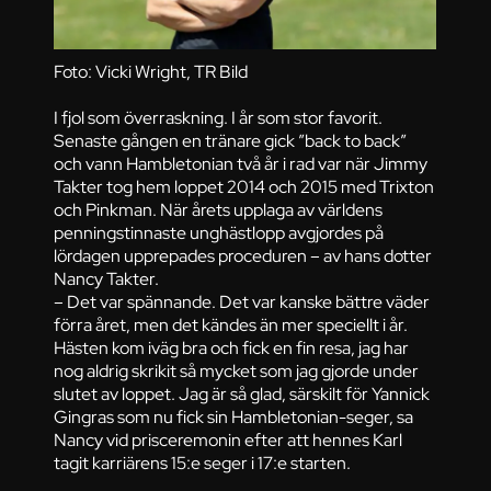
Foto: Vicki Wright, TR Bild
I fjol som överraskning. I år som stor favorit.
Senaste gången en tränare gick ”back to back”
och vann Hambletonian två år i rad var när Jimmy
Takter tog hem loppet 2014 och 2015 med Trixton
och Pinkman. När årets upplaga av världens
penningstinnaste unghästlopp avgjordes på
lördagen upprepades proceduren – av hans dotter
Nancy Takter.
– Det var spännande. Det var kanske bättre väder
förra året, men det kändes än mer speciellt i år.
Hästen kom iväg bra och fick en fin resa, jag har
nog aldrig skrikit så mycket som jag gjorde under
slutet av loppet. Jag är så glad, särskilt för Yannick
Gingras som nu fick sin Hambletonian-seger, sa
Nancy vid prisceremonin efter att hennes Karl
tagit karriärens 15:e seger i 17:e starten.