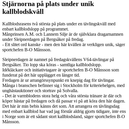
Stjärnorna på plats under unik
kallblodskväll
Kallblodsrasens två största på plats under en tävlingskväll med
enbart kallblodslopp på programmet.
Månprinsen A.M. och Lannem Silje är de självklara dragarnamnen
under Sleipnerdagen på Bergsåker på fredag.
- Ett slitet ord kanske - men den här kvällen är verkligen unik, säger
sportchefen B-O Månsson.
Sleipnerdagen är namnet på fredagskvällens V64-tävlingar på
Bergsåker. Tio lopp ska köras - samtliga kallblodslopp.
Idékläckare och initiativtagare är sportchefen B-O Månsson som
funderat på det här upplägget en längre tid.
Fredagen är ur arrangörssynpunkt en knepig dag för tävlingar.
Många i branschen befinner sig i Stockholm för kriteriehelgen, med
unghästauktioner och stortrav på Solvalla.
- Det är varmblodens stora helg och våra största tränare är där och
köper hästar på fredagen och då passar vi på att köra den här dagen.
Det här är min bebis känns det som. Att arrangera en tävlingsdag
med enbart kallblod har vad jag förstår aldrig gjorts tidigare, inte ens
i Norge som är ett sådant stort kallblodsland, säger sportchefen B-O
Månsson.