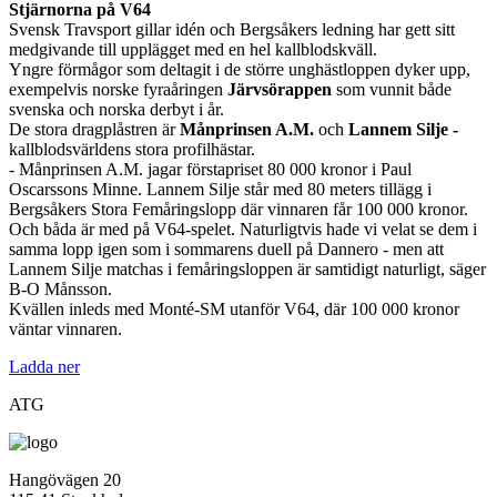
Stjärnorna på V64
Svensk Travsport gillar idén och Bergsåkers ledning har gett sitt
medgivande till upplägget med en hel kallblodskväll.
Yngre förmågor som deltagit i de större unghästloppen dyker upp,
exempelvis norske fyraåringen
Järvsörappen
som vunnit både
svenska och norska derbyt i år.
De stora dragplåstren är
Månprinsen A.M.
och
Lannem Silje -
kallblodsvärldens stora profilhästar.
- Månprinsen A.M. jagar förstapriset 80 000 kronor i Paul
Oscarssons Minne. Lannem Silje står med 80 meters tillägg i
Bergsåkers Stora Femåringslopp där vinnaren får 100 000 kronor.
Och båda är med på V64-spelet. Naturligtvis hade vi velat se dem i
samma lopp igen som i sommarens duell på Dannero - men att
Lannem Silje matchas i femåringsloppen är samtidigt naturligt, säger
B-O Månsson.
Kvällen inleds med Monté-SM utanför V64, där 100 000 kronor
väntar vinnaren.
Ladda ner
ATG
Hangövägen 20