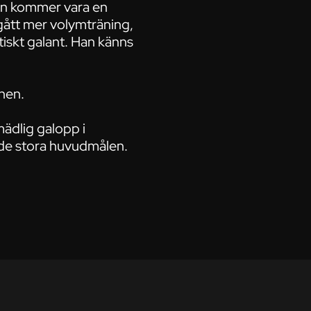
Han kommer vara en
 gått mer volymträning,
stiskt galant. Han känns
nen.
mädlig galopp i
av de stora huvudmålen.