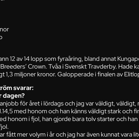
onor
o
nn 12 av 14 lopp som fyraåring, bland annat Kungap
Breeders’ Crown. Tvåa i Svenskt Travderby. Hade kans
 1,3 miljoner kronor. Galopperade i finalen av Elitlo
röm svarar:
r dagen?
banjobb för året i lördags och jag var väldigt, väldi
1.14,5 med honom och han känns väldigt stark och fi
ed honom i fjol, han gjorde bara tolv starter och han 
jol.
ar fått mer volym i år och jag har även kunnat vara li