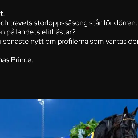
t.
ch travets storloppssäsong står för dörren.
n på landets elithästar?
 vi senaste nytt om profilerna som väntas d
nas Prince.