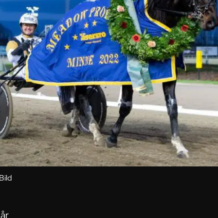
Bild
 år