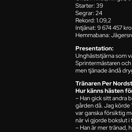
Starter: 39
Segrar: 24
Rekord: 1.09,2
Intjänat: 9 674 457 kr
Hemmabana: Jägersr
Presentation:
Unghäststjärna som va
Sprintermästaren och 
men tjänade ändå drygt
Tränaren Per Nordst
Hur känns hästen fö
– Han gick sitt andra 
gården då. Jag körde 
var ganska försiktig m
när vi gjorde bokslut i f
– Han är mer tränad, h