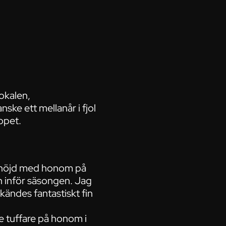
okalen,
ke ett mellanår i fjol
ppet.
gt, nöjd med honom på
n inför säsongen. Jag
kändes fantastiskt fin
te tuffare på honom i