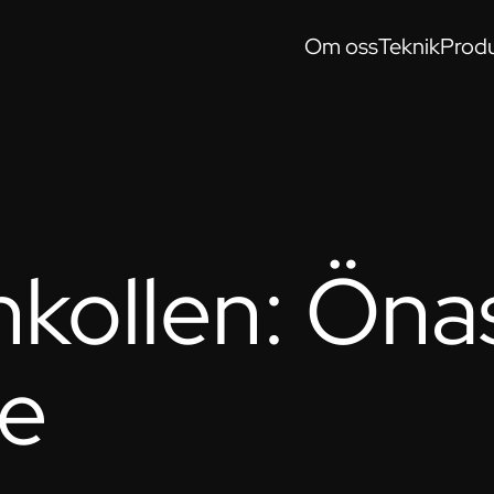
Om oss
Teknik
Produ
nkollen: Öna
ce