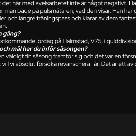
tt det här med avelsarbetet inte är något negativt. 
 ser man både på pulsmätaren, vad den visar. Han har
valler och längre träningspass och klarar av dem fanta
en.
a gång?
stkommande lördag på Halmstad, V75, i gulddivisio
och mål har du inför säsongen?
 en väldigt fin säsong framför sig och det var en förs
et vill vi absolut försöka revanschera i år. Det är ett 