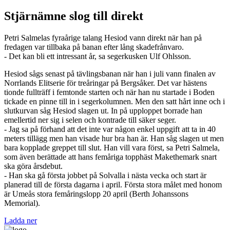
Stjärnämne slog till direkt
Petri Salmelas fyraårige talang Hesiod vann direkt när han på
fredagen var tillbaka på banan efter lång skadefrånvaro.
- Det kan bli ett intressant år, sa segerkusken Ulf Ohlsson.
Hesiod sågs senast på tävlingsbanan när han i juli vann finalen av
Norrlands Elitserie för treåringar på Bergsåker. Det var hästens
tionde fullträff i femtonde starten och när han nu startade i Boden
tickade en pinne till in i segerkolumnen. Men den satt hårt inne och i
slutkurvan såg Hesiod slagen ut. In på upploppet borrade han
emellertid ner sig i selen och kontrade till säker seger.
- Jag sa på förhand att det inte var någon enkel uppgift att ta in 40
meters tillägg men han visade hur bra han är. Han såg slagen ut men
bara kopplade greppet till slut. Han vill vara först, sa Petri Salmela,
som även berättade att hans femåriga topphäst Makethemark snart
ska göra årsdebut.
- Han ska gå första jobbet på Solvalla i nästa vecka och start är
planerad till de första dagarna i april. Första stora målet med honom
är Umeås stora femåringslopp 20 april (Berth Johanssons
Memorial).
Ladda ner