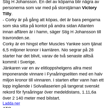
Stig H Johansson. En del av köparna blir några av
personerna som var med på storstjärnan
Victory
Tilly
.
- Corky är på gång att köpas, det är bara pengarna
som ska sitta på kontot på andra sidan Atlanten
innan affären är i hamn, säger Stig H Johansson till
travronden.se.
Corky är en hingst efter Muscles Yankee som tjänat
6,5 miljoner kronor i karriären. Nio segrar på 28
starter har det blivit, varav de två senaste alltså
kommit i Sverige.
Jänkaren var en av elitloppshelgens allra mest
imponerande vinnare i Fyraåringseliten med en halv
miljon kronor till vinnaren. I starten efter vann han ett
lopp ingående i Solvallaserien på tangerat svenskt
rekord för fyraåringar över medeldistans, 1.11,6a
över 2 140 meter med bilstart.
Ladda ner