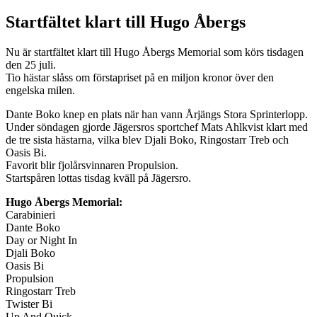
Startfältet klart till Hugo Åbergs
Nu är startfältet klart till Hugo Åbergs Memorial som körs tisdagen
den 25 juli.
Tio hästar slåss om förstapriset på en miljon kronor över den
engelska milen.
Dante Boko knep en plats när han vann Årjängs Stora Sprinterlopp.
Under söndagen gjorde Jägersros sportchef Mats Ahlkvist klart med
de tre sista hästarna, vilka blev Djali Boko, Ringostarr Treb och
Oasis Bi.
Favorit blir fjolårsvinnaren Propulsion.
Startspåren lottas tisdag kväll på Jägersro.
Hugo Åbergs Memorial:
Carabinieri
Dante Boko
Day or Night In
Djali Boko
Oasis Bi
Propulsion
Ringostarr Treb
Twister Bi
Up And Quick