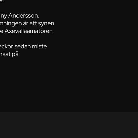
er
nny Andersson.
ömningen är att synen
de Axevallaamatören
veckor sedan miste
 häst på