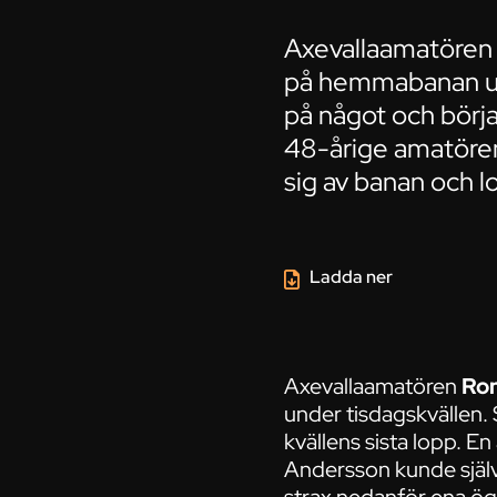
Axevallaamatören 
på hemmabanan und
på något och börjad
48-årige amatören
sig av banan och lo
Ladda ner
Axevallaamatören
Ro
under tisdagskvällen. 
kvällens sista lopp. E
Andersson kunde själv 