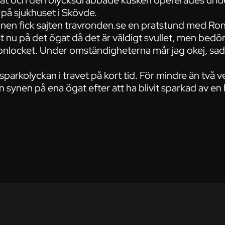
gat och den olycksdrabbade kusken opererades und
å sjukhuset i Skövde.
n fick sajten travronden.se en pratstund med Ro
st nu på det ögat då det är väldigt svullet, men bed
onlocket. Under omständigheterna mår jag okej, sa
sparkolyckan i travet på kort tid. För mindre än två 
 synen på ena ögat efter att ha blivit sparkad av en