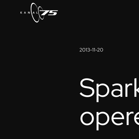
2013-11-20
Spark
oper