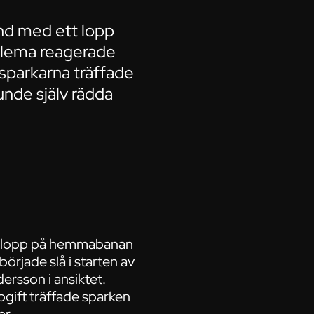
nd med ett lopp
alema reagerade
v sparkarna träffade
nde själv rädda
tt lopp på hemmabanan
örjade slå i starten av
ersson i ansiktet.
pgift träffade sparken