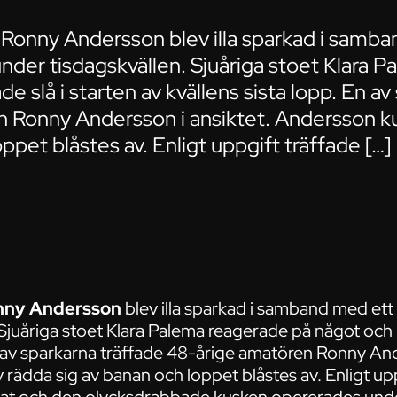
Ronny Andersson blev illa sparkad i samba
er tisdagskvällen. Sjuåriga stoet Klara P
e slå i starten av kvällens sista lopp. En a
 Ronny Andersson i ansiktet. Andersson ku
ppet blåstes av. Enligt uppgift träffade […]
nny Andersson
blev illa sparkad i samband med e
Sjuåriga stoet Klara Palema reagerade på något och b
n av sparkarna träffade 48-årige amatören Ronny And
rädda sig av banan och loppet blåstes av. Enligt up