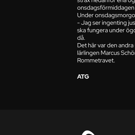
strax nedanför ena ö
onsdagsförmiddagen p
Under onsdagsmorgone
- Jag ser ingenting ju
ska fungera under ög
då.
Det här var den andra 
lärlingen Marcus Schön
Rommetravet.
ATG