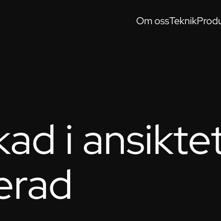
Om oss
Teknik
Produ
ad i ansikte
erad