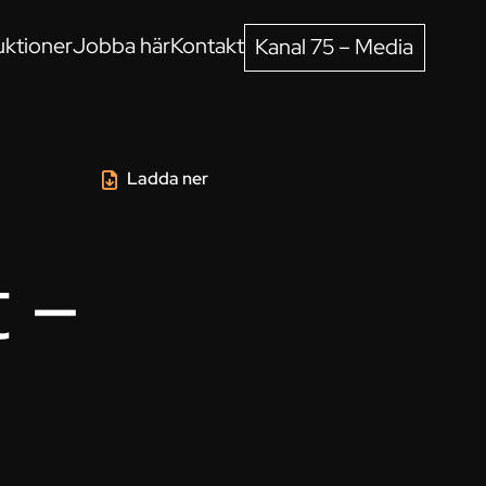
ktioner
Jobba här
Kontakt
Kanal 75 – Media
Ladda ner
t –