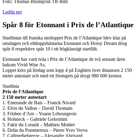
Foto: Thomas Blomqvist TR Bild
Ladda ner
Spår 8 för Etonnant i Prix de l’Atlantique
Startlistan till franska storloppet Prix de l’Atlantique blev klar på
onsdagen och elitloppshästarna Etonnant och Horsy Dream drog
spår 8 respektive spår 10 i ett högklassigt startfält.
Etonnant har varit tvåa i Prix de l’Atlantique de två senaste åren
bakom Vivid Wise As.
Loppet körs på lördag som lopp 4 på Enghien över distansen 2 150
meter autostart och med ett förstapris på drygt 980 000 kronor.
Startlista
Prix de l’Atlantique
2 150 meter autostart
1. Emeraude de Bais – Franck Nivard
2. Elvis du Vallon – David Thomain
3. Frisbee d’Am – Yoann Lebourgeois
4. Hohneck – Gabriele Gelormini
5. Fakir du Lorault – Mathieu Mottier
6. Delia du Pommereux – Pierre Yves Verva
7. Callmethebreeze – Alexandre Abrivard