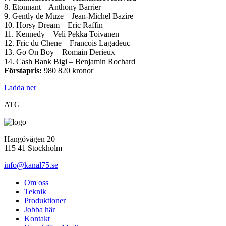
8. Etonnant – Anthony Barrier
9. Gently de Muze – Jean-Michel Bazire
10. Horsy Dream – Eric Raffin
11. Kennedy – Veli Pekka Toivanen
12. Fric du Chene – Francois Lagadeuc
13. Go On Boy – Romain Derieux
14. Cash Bank Bigi – Benjamin Rochard
Förstapris:
980 820 kronor
Ladda ner
ATG
Hangövägen 20
115 41 Stockholm
info@kanal75.se
Om oss
Teknik
Produktioner
Jobba här
Kontakt