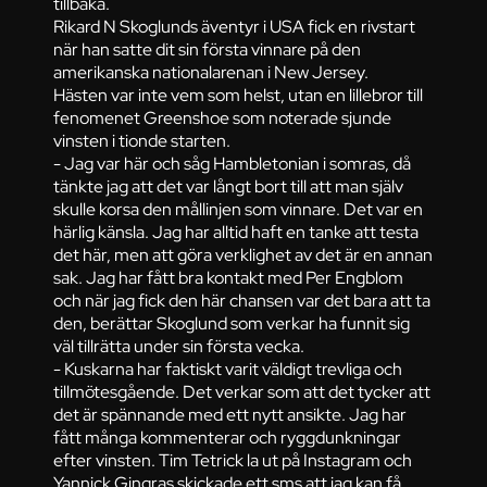
tillbaka.
Rikard N Skoglunds äventyr i USA fick en rivstart
när han satte dit sin första vinnare på den
amerikanska nationalarenan i New Jersey.
Hästen var inte vem som helst, utan en lillebror till
fenomenet Greenshoe som noterade sjunde
vinsten i tionde starten.
- Jag var här och såg Hambletonian i somras, då
tänkte jag att det var långt bort till att man själv
skulle korsa den mållinjen som vinnare. Det var en
härlig känsla. Jag har alltid haft en tanke att testa
det här, men att göra verklighet av det är en annan
sak. Jag har fått bra kontakt med Per Engblom
och när jag fick den här chansen var det bara att ta
den, berättar Skoglund som verkar ha funnit sig
väl tillrätta under sin första vecka.
- Kuskarna har faktiskt varit väldigt trevliga och
tillmötesgående. Det verkar som att det tycker att
det är spännande med ett nytt ansikte. Jag har
fått många kommenterar och ryggdunkningar
efter vinsten. Tim Tetrick la ut på Instagram och
Yannick Gingras skickade ett sms att jag kan få