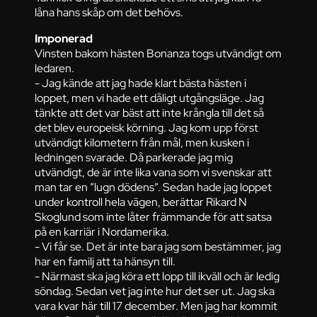
låna hans skåp om det behövs.
Imponerad
Vinsten bakom hästen Bonanza togs utvändigt om
ledaren.
- Jag kände att jag hade klart bästa hästen i
loppet, men vi hade ett dåligt utgångsläge. Jag
tänkte att det var bäst att inte krångla till det så
det blev europeisk körning. Jag kom upp först
utvändigt kilometern från mål, men kusken i
ledningen svarade. Då parkerade jag mig
utvändigt, de är inte lika vana som vi svenskar att
man tar en ”lugn dödens”. Sedan hade jag loppet
under kontroll hela vägen, berättar Rikard N
Skoglund som inte låter främmande för att satsa
på en karriär i Nordamerika.
- Vi får se. Det är inte bara jag som bestämmer, jag
har en familj att ta hänsyn till.
- Närmast ska jag köra ett lopp till ikväll och är ledig
söndag. Sedan vet jag inte hur det ser ut. Jag ska
vara kvar här till 17 december. Men jag har kommit