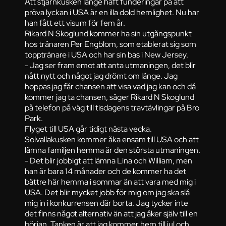
Att stjärnkusken länge haft funderingar på att
pröva lyckan i USA är en illa dold hemlighet. Nu har
han fått ett visum för fem år.
Rikard N Skoglund kommer ha sin utgångspunkt
hos tränaren Per Engblom, som etablerat sig som
topptränare i USA och har sin bas i New Jersey.
- Jag ser fram emot att anta utmaningen, det blir
nått nytt och något jag drömt om länge. Jag
hoppas jag får chansen att visa vad jag kan och då
kommer jag ta chansen, säger Rikard N Skoglund
på telefon på väg till tisdagens travtävlingar på Bro
Park.
Flyget till USA går tidigt nästa vecka.
Solvallakusken kommer åka ensam till USA och att
lämna familjen hemma är den största utmaningen.
- Det blir jobbigt att lämna Lina och William, men
han är bara 14 månader och de kommer ha det
bättre här hemma i sommar än att vara med mig i
USA. Det blir mycket jobb för mig om jag ska slå
mig in i konkurrensen där borta. Jag tycker inte
det finns något alternativ än att jag åker själv till en
början. Tanken är att jag kommer hem till jul och