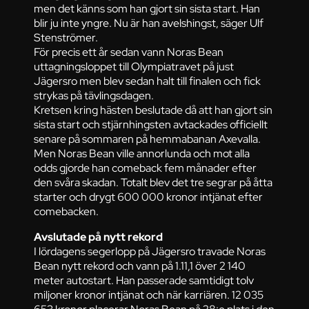
men det känns som han gjort sin sista start. Han
blir ju inte yngre. Nu är han avelshingst, säger Ulf
Stenströmer.
För precis ett år sedan vann Noras Bean
uttagningsloppet till Olympiatravet på just
Jägersro men blev sedan halt till finalen och fick
strykas på tävlingsdagen.
Kretsen kring hästen beslutade då att han gjort sin
sista start och stjärnhingsten avtackades officiellt
senare på sommaren på hemmabanan Axevalla.
Men Noras Bean ville annorlunda och mot alla
odds gjorde han comeback fem månader efter
den svåra skadan. Totalt blev det tre segrar på åtta
starter och drygt 600 000 kronor intjänat efter
comebacken.
Avslutade på nytt rekord
I lördagens segerlopp på Jägersro travade Noras
Bean nytt rekord och vann på 1.11,1 över 2 140
meter autostart. Han passerade samtidigt tolv
miljoner kronor intjänat och när karriären. 12 035
653 kronor placerar Noras Bean på 28:e plats i den