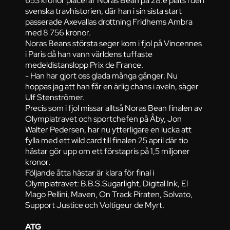
svenska travhistorien, där han i sin sista start
passerade Axevallas drottning Fridhems Ambra
med 8 756 kronor.
Noras Beans största seger kom i fjol på Vincennes
i Paris då han vann världens tuffaste
medeldistanslopp Prix de France.
- Han har gjort oss glada många gånger. Nu
hoppas jag att han får en ärlig chans i aveln, säger
Ulf Stenströmer.
Precis som i fjol missar alltså Noras Bean finalen av
Olympiatravet och sportchefen på Åby, Jon
Walter Pedersen, har nu ytterligare en lucka att
fylla med ett wild card till finalen 25 april där tio
hästar gör upp om ett förstapris på 1,5 miljoner
kronor.
Följande åtta hästar är klara för final i
Olympiatravet: B.B.S.Sugarlight, Digital Ink, El
Mago Pellini, Maven, On Track Piraten, Solvato,
Support Justice och Voltigeur de Myrt.
ATG