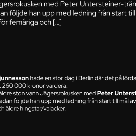
ägersrokusken med Peter Untersteiner-tr
an följde han upp med ledning från start ti
för femåriga och […]
junnesson
hade en stor dag i Berlin där det på lörd
t 260 000 kronor vardera.
 äldre ston vann Jägersrokusken med
Peter Unters
edan följde han upp med ledning från start till mål
h äldre hingstar/valacker.