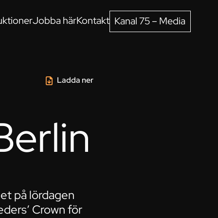
ktioner
Jobba här
Kontakt
Kanal 75 – Media
Ladda ner
Berlin
det på lördagen
eeders’ Crown för