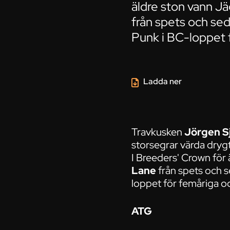
äldre ston vann J
från spets och sed
Punk i BC-loppet 
Ladda ner
Travkusken
Jörgen S
storsegrar värda dryg
I Breeders' Crown för
Lane
från spets och s
loppet för femåriga oc
ATG