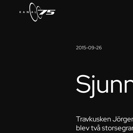
2015-09-26
Sjunn
Travkusken Jörgen
blev två storsegra