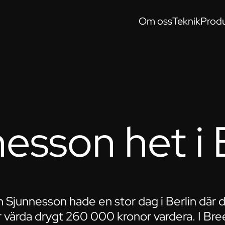
Om oss
Teknik
Produ
esson het i 
 Sjunnesson hade en stor dag i Berlin där 
r värda drygt 260 000 kronor vardera. I Br