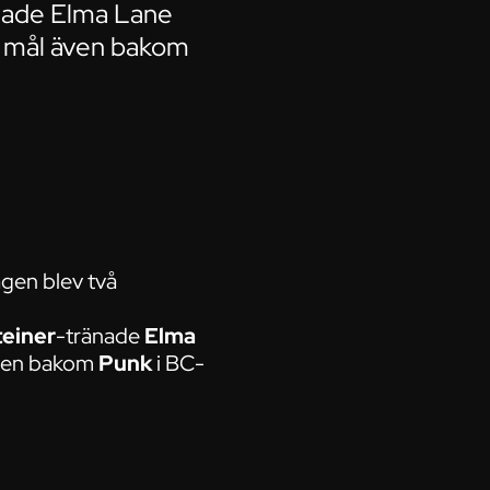
änade Elma Lane
ll mål även bakom
agen blev två
teiner
-tränade
Elma
 även bakom
Punk
i BC-