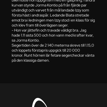
bilen löste hon uppgiften med en gäspning. I andra
kurvan styrde Jorma Kontio på från fjärde par
utvändigt och varvet från mål landade Izzy som
första häst i andraspår. Ledande Biata stretade
emot bra i ledningen men Izzy stod i en klass för sig
och klev fram till överlägsen seger.
- Hon var jättefin och travade väldigt bra. Jag
hade 1.11 sista 500 och hon vann med krafter kvar,
sa Jorma Kontio.
Segertiden över de 2 140 meterna skrevs till 1.15,0
och loppets förstapris uppgick till 20 000
kronor. Runt hörnen lär fetare segercheckar vänta
på den klassiga damen.