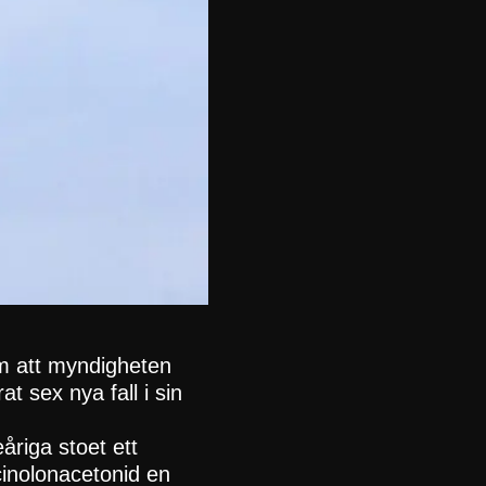
m att myndigheten
t sex nya fall i sin
åriga stoet ett
cinolonacetonid en