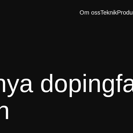
Om oss
Teknik
Produ
ya dopingfal
en