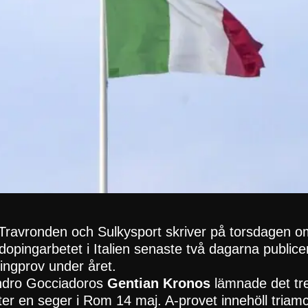
Travronden och Sulkysport skriver på torsdagen o
opingarbetet i Italien senaste två dagarna publicera
pingprov under året.
andro Gocciadoros
Gentian Kronos
lämnade det tre
fter en seger i Rom 14 maj. A-provet innehöll triam