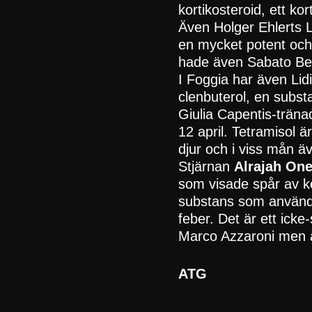
kortikosteroid, ett ko
Även Holger Ehlerts L
en mycket potent och
hade även Sabato Be
I Foggia har även Lid
clenbuterol, en subst
Giulia Capentis-trän
12 april. Tetramisol 
djur och i viss mån ä
Stjärnan
Alrajah On
som visade spår av ke
substans som används
feber. Det är ett icke
Marco Azzaroni men är 
ATG