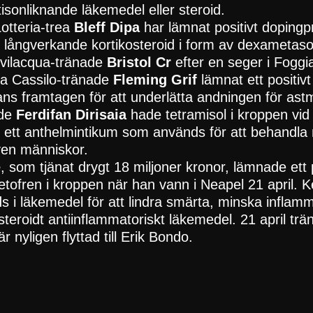
rtisonliknande läkemedel eller steroid.
otteria-trea
Bleff Dipa
har lämnat positivt dopingp
 långverkande kortikosteroid i form av dexameta
vilacqua-tränade
Bristol Cr
efter en seger i Foggi
ia Cassilo-tränade
Fleming Grif
lämnat ett positiv
ans framtagen för att underlätta andningen för astm
ade
Ferdifan Dirisaia
hade tetramisol i kroppen vid
är ett anthelmintikum som används för att behandla
ven människor.
e
, som tjänat drygt 18 miljoner kronor, lämnade ett 
tofren i kroppen när han vann i Neapel 21 april. K
 i läkemedel för att lindra smärta, minska inflam
-steroidt antiinflammatoriskt läkemedel. 21 april tr
nyligen flyttad till Erik Bondo.