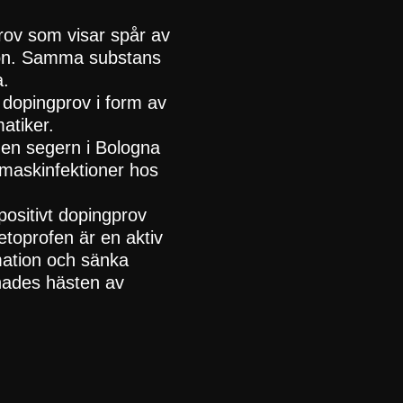
rov som visar spår av
son. Samma substans
a.
t dopingprov i form av
atiker.
 en segern i Bologna
 maskinfektioner hos
positivt dopingprov
etoprofen är en aktiv
mation och sänka
änades hästen av