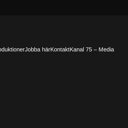
oduktioner
Jobba här
Kontakt
Kanal 75 – Media