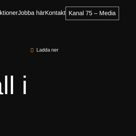
ktioner
Jobba här
Kontakt
Kanal 75 – Media
Ladda ner
l i