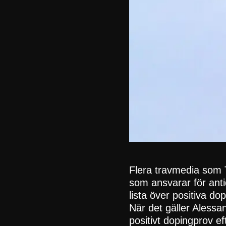
Flera travmedia som 
som ansvarar för antid
lista över positiva do
När det gäller Aless
positivt dopingprov e